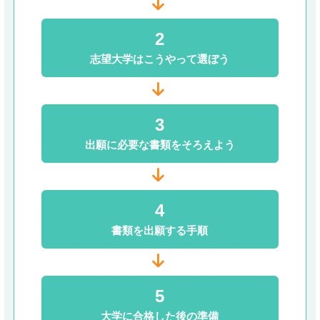
2
志望大学は
こうやって
選ぼう
3
出願に
必要な書類を
そろえよう
4
書類を
出願する
手順
5
大学に
合格した後の
準備