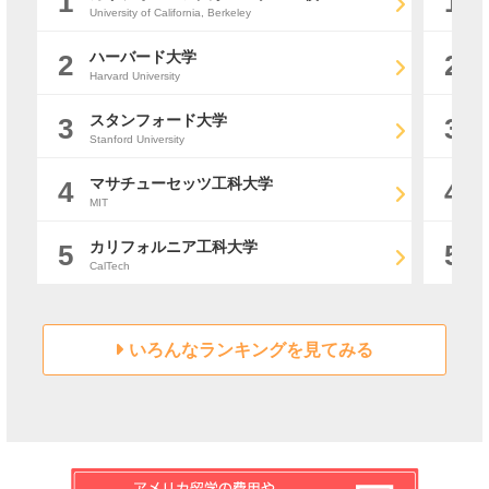
1
1
University of California, Berkeley
Br
ハーバード大学
2
2
Harvard University
Be
スタンフォード大学
3
3
Stanford University
Un
マサチューセッツ工科大学
4
4
MIT
Un
カリフォルニア工科大学
5
5
CalTech
Pr
いろんなランキングを見てみる