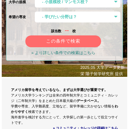
大学の規模
希望の専攻
--
該当数
校
» より詳しい条件での検索はこちら
2025.05 大学データ更新
栄 陽子留学研究所 提供
アメリカ留学を考えているなら、まずは大学選びが重要です。
アメリカ大学ランキングは全米の四年制大学とコミュニティ・カレッ
ジ（二年制大学）をまとめた日本最大級の
データベース。
学費や専攻、入学難易度、立地など、留学準備に欠かせない情報を
わ
かりやすく
検索できます。
海外進学を検討する方にとって、大学探しの第一歩として役立つサイ
トです。
» コミュニティ・カレッジの詳細はこちら