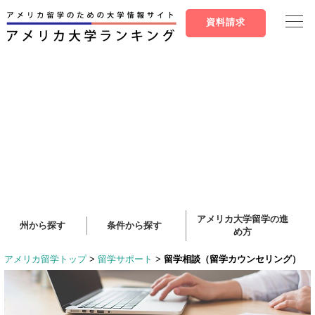
資料請求
アメリカ大学留学の進
州から探す
条件から探す
め方
アメリカ留学トップ
>
留学サポート
>
留学相談（留学カウンセリング）