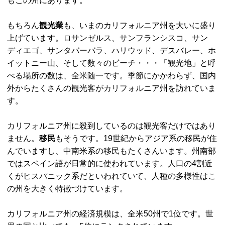
もこの州にあります。
もちろん
観光業
も、いまのカリフォルニア州を大いに盛り
上げています。ロサンゼルス、サンフランシスコ、サン
ディエゴ、サンタバーバラ、ハリウッド、デスバレー、ホ
イットニー山、そして数々のビーチ・・・「観光地」と呼
べる場所の数は、全米随一です。季節にかかわらず、国内
外からたくさんの観光客がカリフォルニア州を訪れていま
す。
カリフォルニア州に殺到しているのは観光客だけではあり
ません。
移民
もそうです。19世紀からアジア系の移民が住
んでいますし、中南米系の移民もたくさんいます。州南部
ではスペイン語が日常的に使われています。人口の4割近
くがヒスパニック系だといわれていて、人種の多様性はこ
の州を大きく特徴づけています。
カリフォルニア州の経済規模は、全米50州で1位です。世