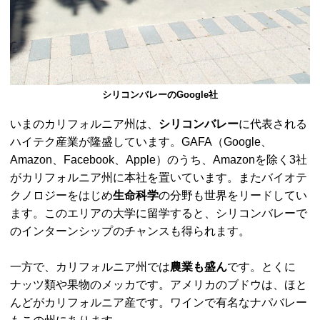
シリコンバレーのGoogle社
いまのカリフォルニア州は、
シリコンバレー
に代表される
ハイテク産業が隆盛しています。GAFA（Google、
Amazon、Facebook、Apple）のうち、Amazonを除く3社
がカリフォルニア州に本社を置いています。またバイオテ
クノロジーをはじめ
生命科学
の分野も世界をリードしてい
ます。このエリアの大学に留学すると、シリコンバレーで
のインターンシップのチャンスも得られます。
一方で、カリフォルニア州では
農業も盛ん
です。とくに
ナッツ類や果物のメッカです。アメリカのブドウは、ほと
んどがカリフォルニア産です。ワインで有名なナパバレー