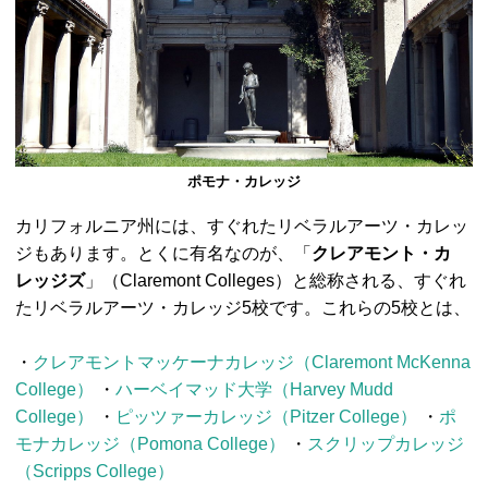
ポモナ・カレッジ
カリフォルニア州には、すぐれたリベラルアーツ・カレッ
ジもあります。とくに有名なのが、「
クレアモント・カ
レッジズ
」（Claremont Colleges）と総称される、すぐれ
たリベラルアーツ・カレッジ5校です。これらの5校とは、
・
クレアモントマッケーナカレッジ（Claremont McKenna
College）
・
ハーベイマッド大学（Harvey Mudd
College）
・
ピッツァーカレッジ（Pitzer College）
・
ポ
モナカレッジ（Pomona College）
・
スクリップカレッジ
（Scripps College）