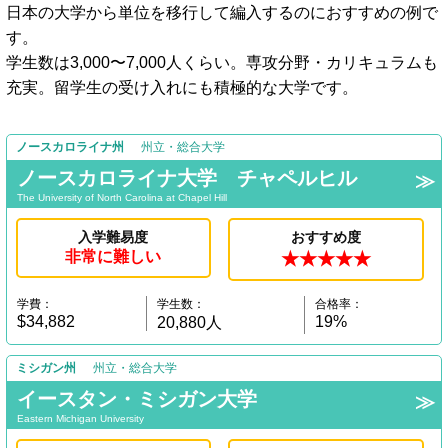
日本の大学から単位を移行して編入するのにおすすめの例で
す。
学生数は3,000〜7,000人くらい。専攻分野・カリキュラムも
充実。留学生の受け入れにも積極的な大学です。
ノースカロライナ州
州立・総合大学
ノースカロライナ大学 チャペルヒル
The University of North Carolina at Chapel Hill
入学難易度
おすすめ度
非常に難しい
★★★★★
学費：
学生数：
合格率：
$34,882
19%
20,880人
ミシガン州
州立・総合大学
イースタン・ミシガン大学
Eastern Michigan University