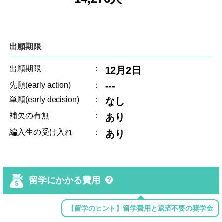
出願期限
出願期限
：
12月2日
---
先願(early action)
：
単願(early decision)
：
なし
補欠の有無
：
あり
編入生の受け入れ
：
あり
留学にかかる費用
【留学のヒント】留学費用と返済不要の奨学金