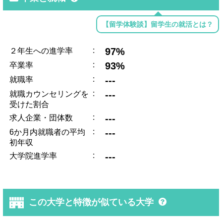
【留学体験談】留学生の就活とは？
:
97%
２年生への進学率
:
93%
卒業率
:
---
就職率
:
---
就職カウンセリングを
受けた割合
:
---
求人企業・団体数
:
---
6か月内就職者の平均
初年収
:
---
大学院進学率
この大学と特徴が似ている大学