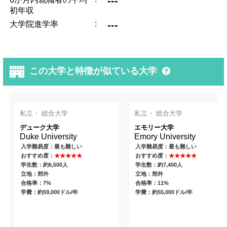
---
初年収
:
---
大学院進学率
この大学と特徴が似ている大学
私立・ 総合大学
私立・ 総合大学
デューク大学
エモリー大学
Duke University
Emory University
入学難易度：最も難しい
入学難易度：最も難しい
おすすめ度：
★★★★★
おすすめ度：
★★★★★
学生数：約6,500人
学生数：約7,400人
立地：郊外
立地：郊外
合格率：7%
合格率：11%
学費：約59,000ドル/年
学費：約55,000ドル/年