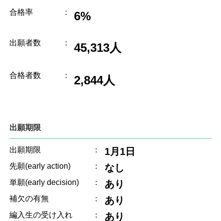
合格率
：
6%
出願者数
：
45,313人
合格者数
：
2,844人
出願期限
出願期限
：
1月1日
先願(early action)
：
なし
単願(early decision)
：
あり
補欠の有無
：
あり
編入生の受け入れ
：
あり