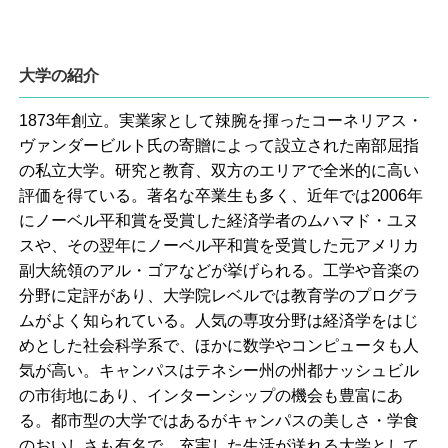
大学の紹介
1873年創立。実業家として辣腕を揮ったコーネリアス・
ヴァンダービルト氏の寄贈によって設立された南部屈指
の私立大学。研究と教育、双方のエリアで全米的に高い
評価を得ている。著名な卒業生も多く、近年では2006年
にノーベル平和賞を受賞した経済学者のムハマド・ユヌ
スや、その翌年にノーベル平和賞を受賞した元アメリカ
副大統領のアル・ゴアなどが挙げられる。工学や音楽の
分野に定評があり、大学院レベルでは教育学のプログラ
ムがよく知られている。人気の専攻分野は経済学をはじ
めとした社会科学系で、ほかに数学やコンピュータも人
気が高い。キャンパスはテネシー州の州都ナッシュビル
の市街地にあり、インターンシップの機会も豊富にあ
る。都市型の大学ではあるがキャンパスの美しさ・学食
のおいしさも有名で、充実した生活が送れる大学として