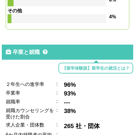
その他
4%
卒業と就職
【留学体験談】留学生の就活とは？
:
96%
２年生への進学率
:
93%
卒業率
:
---
就職率
:
38%
就職カウンセリングを
受けた割合
:
求人企業・団体数
265 社・団体
:
6か月内就職者の平均