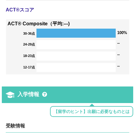
ACT®スコア
ACT® Composite（平均:---)
100%
30-36点
--
24-29点
--
18-23点
--
12-17点
入学情報
【留学のヒント】出願に必要なものとは
受験情報