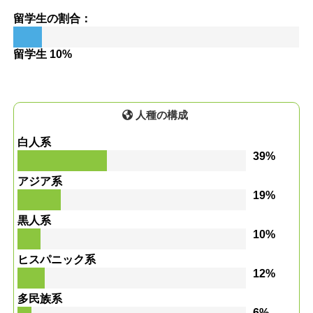
留学生の割合：
留学生 10%
人種の構成
白人系
39%
アジア系
19%
黒人系
10%
ヒスパニック系
12%
多民族系
6%