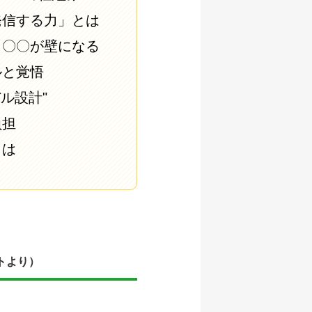
発信する力」とは
、〇〇が壁になる
ルと覚悟
ル設計"
負担
とは
ートより）