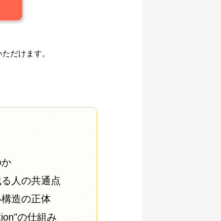
いただけます。
のか
残る人の共通点
い構造の正体
ation"の仕組み