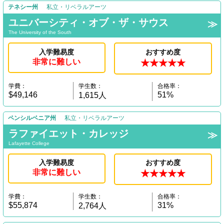
テネシー州
私立・リベラルアーツ
ユニバーシティ・オブ・ザ・サウス
The University of the South
入学難易度
おすすめ度
非常に難しい
★★★★★
学費：
学生数：
合格率：
$49,146
51%
1,615人
ペンシルベニア州
私立・リベラルアーツ
ラファイエット・カレッジ
Lafayette College
入学難易度
おすすめ度
非常に難しい
★★★★★
学費：
学生数：
合格率：
$55,874
31%
2,764人