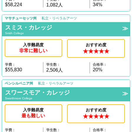
$58,224
34%
1,082人
マサチューセッツ州
私立・リベラルアーツ
スミス・カレッジ
Smith College
入学難易度
おすすめ度
非常に難しい
★★★★★
学費：
学生数：
合格率：
$55,830
20%
2,506人
ペンシルベニア州
私立・リベラルアーツ
スワースモア・カレッジ
Swarthmore College
入学難易度
おすすめ度
最も難しい
★★★★★
学費：
学生数：
合格率：