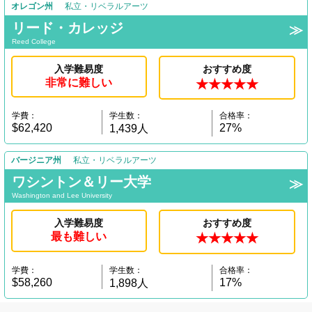
オレゴン州
私立・リベラルアーツ
リード・カレッジ
Reed College
入学難易度
おすすめ度
非常に難しい
★★★★★
学費：
学生数：
合格率：
$62,420
27%
1,439人
バージニア州
私立・リベラルアーツ
ワシントン＆リー大学
Washington and Lee University
入学難易度
おすすめ度
最も難しい
★★★★★
学費：
学生数：
合格率：
$58,260
17%
1,898人