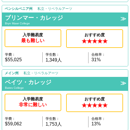
ペンシルベニア州
私立・リベラルアーツ
ブリンマー・カレッジ
Bryn Mawr College
入学難易度
おすすめ度
最も難しい
★★★★★
学費：
学生数：
合格率：
$55,025
31%
1,349人
メイン州
私立・リベラルアーツ
ベイツ・カレッジ
Bates College
入学難易度
おすすめ度
非常に難しい
★★★★★
学費：
学生数：
合格率：
$59,062
13%
1,753人