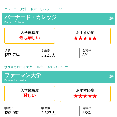
ニューヨーク州
私立・リベラルアーツ
バーナード・カレッジ
Barnard College
入学難易度
おすすめ度
最も難しい
★★★★★
学費：
学生数：
合格率：
$57,734
8%
3,223人
サウスカロライナ州
私立・リベラルアーツ
ファーマン大学
Furman University
入学難易度
おすすめ度
難しい
★★★★★
学費：
学生数：
合格率：
$52,992
53%
2,327人