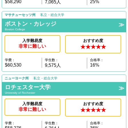
$58,290
25%
7,065人
マサチューセッツ州
私立・総合大学
ボストン・カレッジ
Boston College
入学難易度
おすすめ度
非常に難しい
★★★★★
学費：
学生数：
合格率：
$60,530
16%
9,575人
ニューヨーク州
私立・総合大学
ロチェスター大学
University of Rochester
入学難易度
おすすめ度
非常に難しい
★★★★★
学費：
学生数：
合格率：