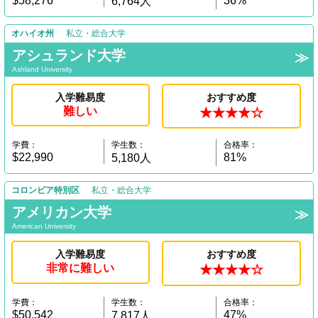
$58,276
36%
6,764人
オハイオ州
私立・総合大学
アシュランド大学
Ashland University
入学難易度
おすすめ度
難しい
★★★★☆
学費：
学生数：
合格率：
$22,990
81%
5,180人
コロンビア特別区
私立・総合大学
アメリカン大学
American University
入学難易度
おすすめ度
非常に難しい
★★★★☆
学費：
学生数：
合格率：
$50,542
47%
7,817人