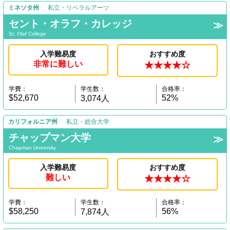
ミネソタ州
私立・リベラルアーツ
セント・オラフ・カレッジ
St. Olaf College
入学難易度
おすすめ度
非常に難しい
★★★★☆
学費：
学生数：
合格率：
$52,670
52%
3,074人
カリフォルニア州
私立・総合大学
チャップマン大学
Chapman University
入学難易度
おすすめ度
難しい
★★★★☆
学費：
学生数：
合格率：
$58,250
56%
7,874人