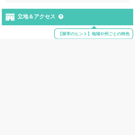
立地＆アクセス
【留学のヒント】地域や州ごとの特色
立地
：
郊外
キャンパス面積
：
約0.5㎢
近隣の大きな都市
：
Los Angeles
近隣の空港
：
Burbank Bob Hope