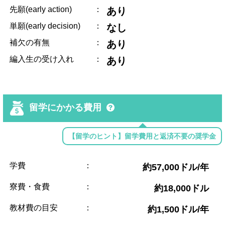
先願(early action)
：
あり
単願(early decision)
：
なし
補欠の有無
：
あり
編入生の受け入れ
：
あり
留学にかかる費用
【留学のヒント】留学費用と返済不要の奨学金
学費
：
約57,000ドル/年
寮費・食費
：
約18,000ドル
教材費の目安
：
約1,500ドル/年