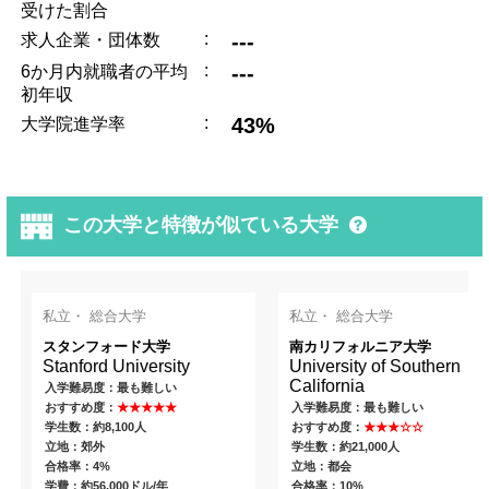
受けた割合
:
---
求人企業・団体数
:
---
6か月内就職者の平均
初年収
:
43%
大学院進学率
この大学と特徴が似ている大学
私立・ 総合大学
私立・ 総合大学
スタンフォード大学
南カリフォルニア大学
Stanford University
University of Southern
California
入学難易度：最も難しい
おすすめ度：
★★★★★
入学難易度：最も難しい
学生数：約8,100人
おすすめ度：
★★★☆☆
立地：郊外
学生数：約21,000人
合格率：4%
立地：都会
学費：約56,000ドル/年
合格率：10%