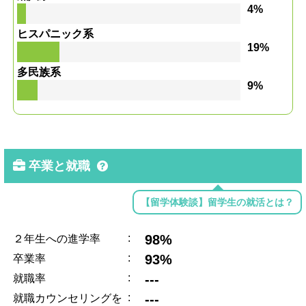
4%
ヒスパニック系
19%
多民族系
9%
卒業と就職
【留学体験談】留学生の就活とは？
:
98%
２年生への進学率
:
93%
卒業率
:
---
就職率
:
---
就職カウンセリングを