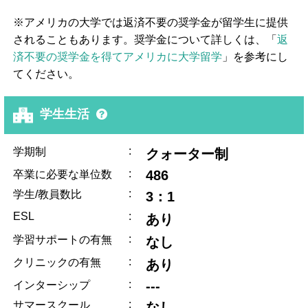
※アメリカの大学では返済不要の奨学金が留学生に提供
されることもあります。奨学金について詳しくは、「
返
済不要の奨学金を得てアメリカに大学留学
」を参考にし
てください。
学生生活
:
学期制
クォーター制
:
486
卒業に必要な単位数
:
学生/教員数比
3：1
ESL
:
あり
:
学習サポートの有無
なし
:
クリニックの有無
あり
:
---
インターシップ
:
サマースクール
なし