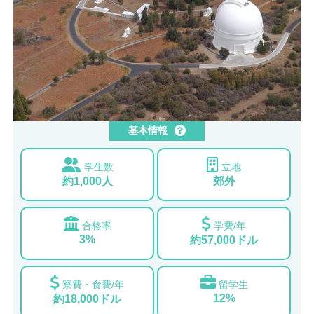
基本情報
学生数
立地
約1,000人
郊外
合格率
学費/年
3%
約57,000ドル
寮費・食費/年
留学生
12%
約18,000ドル