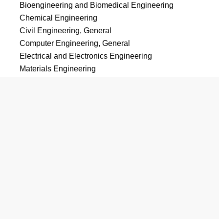
Bioengineering and Biomedical Engineering
Chemical Engineering
Civil Engineering, General
Computer Engineering, General
Electrical and Electronics Engineering
Materials Engineering
Mechanical Engineering
Geological/Geophysical Engineering
言語学・外国語
Linguistics
Comparative Literature
Linguistic, Comparative, and Related Language
Studies and Services, Other
African Languages, Literatures, and Linguistics
Chinese Language and Literature
Japanese Language and Literature
Korean Language and Literature