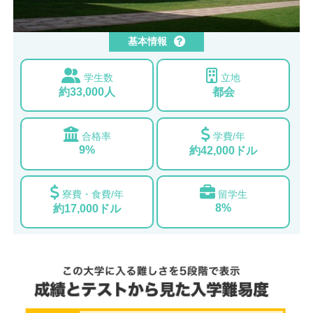
基本情報
学生数
立地
約33,000人
都会
合格率
学費/年
9%
約42,000ドル
寮費・食費/年
留学生
8%
約17,000ドル