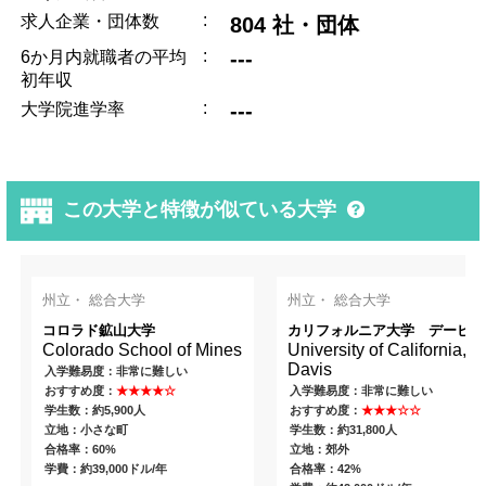
:
求人企業・団体数
804 社・団体
:
---
6か月内就職者の平均
初年収
:
---
大学院進学率
この大学と特徴が似ている大学
州立・ 総合大学
州立・ 総合大学
コロラド鉱山大学
カリフォルニア大学 デービス
Colorado School of Mines
University of California,
Davis
入学難易度：非常に難しい
おすすめ度：
★★★★☆
入学難易度：非常に難しい
学生数：約5,900人
おすすめ度：
★★★☆☆
立地：小さな町
学生数：約31,800人
合格率：60%
立地：郊外
学費：約39,000ドル/年
合格率：42%