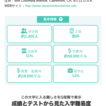
住所：888 Columbia Avenue, Claremont, CA, 91711 U.S.A.
WEBサイト：
http://www.claremontmckenna.edu
基本情報
学生数
立地
約1,400人
郊外
合格率
学費/年
11%
約58,000ドル
寮費・食費/年
留学生
14%
約18,000ドル