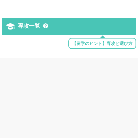
専攻一覧
【留学のヒント】専攻と選び方
環境学
Environmental Studies
Environmental Science
地域学
American/United States Studies/Civilization
Asian Studies/Civilization
Latin American Studies
Near and Middle Eastern Studies