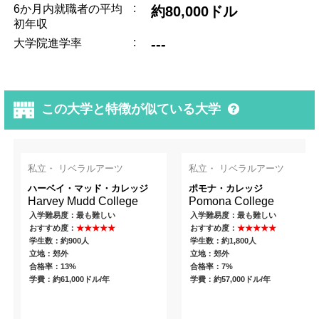
:
6か月内就職者の平均
約80,000ドル
初年収
:
---
大学院進学率
この大学と特徴が似ている大学
私立・ リベラルアーツ
私立・ リベラルアーツ
ハーベイ・マッド・カレッジ
ポモナ・カレッジ
Harvey Mudd College
Pomona College
入学難易度：最も難しい
入学難易度：最も難しい
おすすめ度：
★★★★★
おすすめ度：
★★★★★
学生数：約900人
学生数：約1,800人
立地：郊外
立地：郊外
合格率：13%
合格率：7%
学費：約61,000ドル/年
学費：約57,000ドル/年