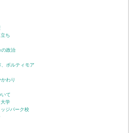
理
り立ち
カの政治
市、ボルティモア
かかわり
ついて
ス大学
レッジパーク校
ジ