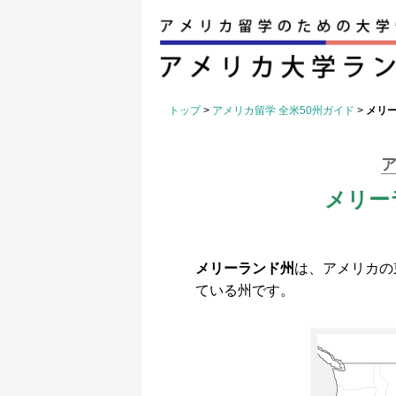
トップ
>
アメリカ留学 全米50州ガイド
>
メリ
ア
メリー
メリーランド州
は、アメリカの
ている州です。