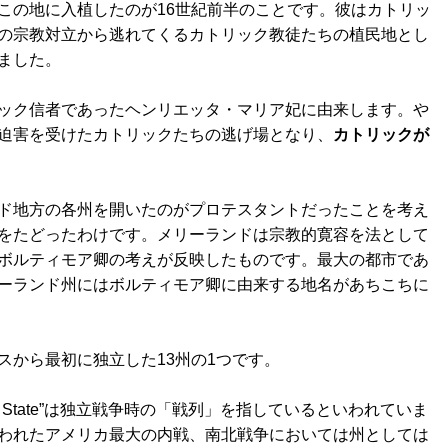
この地に入植したのが16世紀前半のことです。彼はカトリッ
の宗教対立から逃れてくるカトリック教徒たちの植民地とし
ました。
ック信者であったヘンリエッタ・マリア妃に由来します。や
迫害を受けたカトリックたちの逃げ場となり、
カトリックが
ド地方の各州を開いたのがプロテスタントだったことを考え
をたどったわけです。メリーランドは宗教的寛容を法として
ボルティモア卿の考えが反映したものです。最大の都市であ
ーランド州にはボルティモア卿に由来する地名があちこちに
スから最初に独立した13州の1つです。
ine State”は独立戦争時の「戦列」を指しているといわれていま
われたアメリカ最大の内戦、南北戦争においては州としては