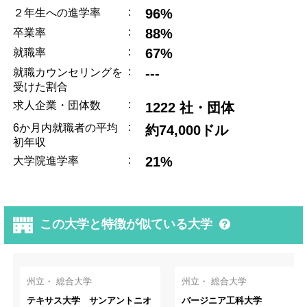
:
96%
２年生への進学率
:
88%
卒業率
:
67%
就職率
:
---
就職カウンセリングを
受けた割合
:
求人企業・団体数
1222 社・団体
:
6か月内就職者の平均
約74,000ドル
初年収
:
21%
大学院進学率
この大学と特徴が似ている大学
州立・ 総合大学
州立・ 総合大学
テキサス大学 サンアントニオ
バージニア工科大学