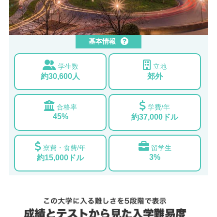
基本情報
学生数
立地
約30,600人
郊外
合格率
学費/年
45%
約37,000ドル
寮費・食費/年
留学生
3%
約15,000ドル