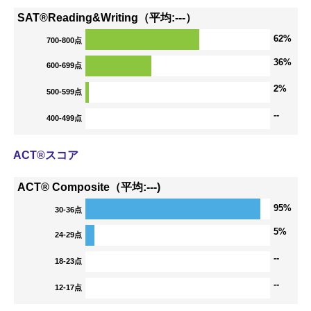
SAT®Reading&Writing（平均:---）
62%
700-800点
36%
600-699点
2%
500-599点
--
400-499点
ACT®スコア
ACT® Composite（平均:---)
95%
30-36点
5%
24-29点
--
18-23点
--
12-17点