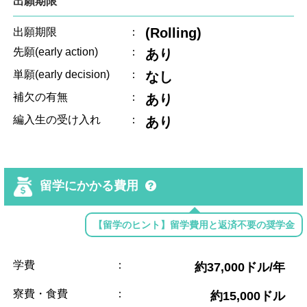
出願期限
(Rolling)
出願期限
：
先願(early action)
：
あり
単願(early decision)
：
なし
補欠の有無
：
あり
編入生の受け入れ
：
あり
留学にかかる費用
【留学のヒント】留学費用と返済不要の奨学金
学費
：
約37,000ドル/年
寮費・食費
：
約15,000ドル