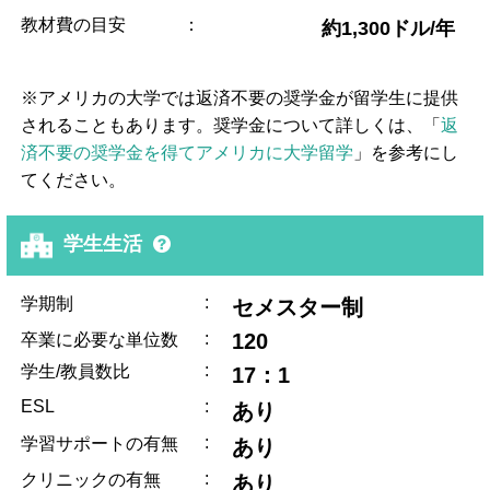
教材費の目安
：
約1,300ドル/年
※アメリカの大学では返済不要の奨学金が留学生に提供
されることもあります。奨学金について詳しくは、「
返
済不要の奨学金を得てアメリカに大学留学
」を参考にし
てください。
学生生活
:
学期制
セメスター制
:
120
卒業に必要な単位数
:
学生/教員数比
17：1
ESL
:
あり
:
学習サポートの有無
あり
:
クリニックの有無
あり