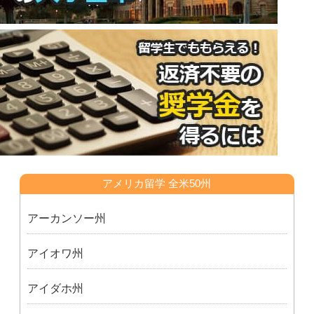
アメリカ留学 全米50州
アーカンソー州
アイオワ州
アイダホ州