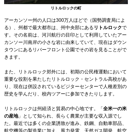
リトルロックの町
アーカンソー州の人口は300万人ほどで（国勢調査局によ
る）、州都で最大都市は、州中央部にある
リトルロック
で
す。その名前は、河川航行の目印として利用していたアー
カンソー川南岸の小さな岩に由来していて、現在はダウン
タウンにあるリバーフロント公園でその岩を見ることがで
きます。
また、リトルロック郊外には、初期の公民権運動において
重要な役割を果たしたリトルロック・セントラル高校があ
り、現在は併設されているビジターセンターで人種差別の
歴史を学んだり、校内ツアーに参加できたりします。
リトルロックは州経済と貿易の中心地です。「
全米一の米
の産地
」として知られ、長らく農業が主要な収入源でし
た。最近では多くの企業誘致が進み、鉄鋼、自動車部品、
航空機等の製造業に加え、風力発電、天然ガス開発、航空