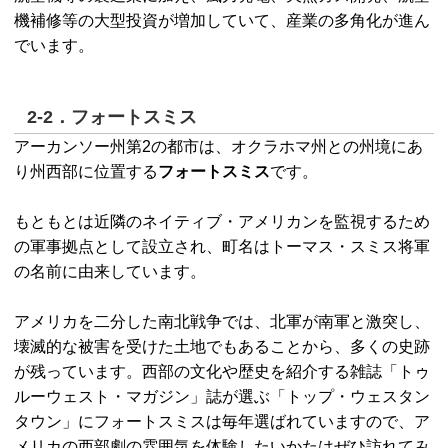
機補修等の大型投資が増加していて、産業の多角化が進ん
でいます。
2-2．フォートスミス
アーカンソー州第2の都市は、オクラホマ州との州境にあ
り州西部に位置する
フォートスミス
です。
もともとは近隣のネイティブ・アメリカンを監視するため
の軍事拠点として設立され、町名はトーマス・スミス将軍
の名前に由来しています。
アメリカを二分した南北戦争では、北軍が南軍と激突し、
壊滅的な被害を受けた土地でもあることから、多くの史跡
が残っています。西部の文化や歴史を紹介する雑誌「トゥ
ルーウェスト・マガジン」誌が選ぶ「トップ・ウェスタン
タウン」にフォートスミスは毎年選ばれていますので、ア
メリカの西部劇の雰囲気を体験したいかたはぜひ訪れてみ