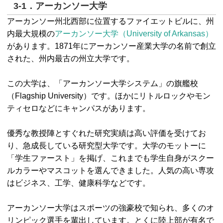
3-1．アーカンソー大学
アーカンソー州北西部に位置するファイエットビルに、州
内最大規模の
アーカンソー大学（University of Arkansas）
があります。1871年にアーカンソー産業大学の名前で創立
された、州内最古の州立大学です。
この大学は、「アーカンソー大学システム」の旗艦校
（Flagship University）です。ほかにリトルロックやモン
ティセロなどにキャンパスがあります。
優秀な教授陣とすぐれた研究実績は高い評価を受けてお
り、急成長している研究型大学です。大学のモットーに
「学生ファースト」を掲げ、これまでも学生自身がスクー
ルカラーやマスコットを選んできました。人気の高い専攻
はビジネス、工学、健康科学などです。
アーカンソー大学はスポーツの強豪校で知られ、多くのオ
リンピック選手を輩出しています。とくに陸上部が有名で