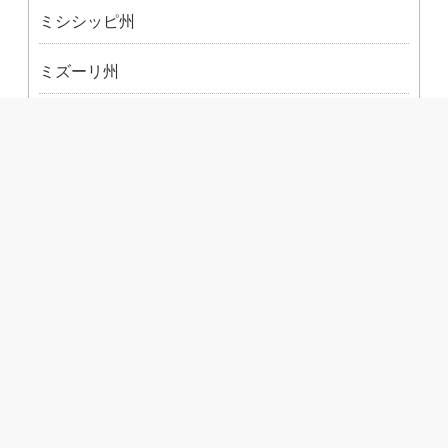
ミシシッピ州
ミズーリ州
ミネソタ州
メイン州
メリーランド州
モンタナ州
ユタ州
ルイジアナ州
ロードアイランド州