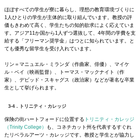
ほぼすべての学生が寮に暮らし、理想の教育環境づくりに
1人ひとりの学生が主体的に取り組んでいます。教授の評
価もきわめて高く、学生たちの知的欲求によく応えていま
す。アジア11か国から1人ずつ選抜して、4年間の学費を支
給する「フリーマン奨学金」はつとに知られています。と
ても優秀な留学生を受け入れています。
リン＝マニュエル・ミランダ（作曲家、俳優）、マイケ
ル・ベイ（映画監督）、トーマス・マックナイト（作
家）、デビッド・スキャグス（政治家）などが著名な卒業
生として挙げられます。
3-4．トリニティ・カレッジ
保険の街ハートフォードに位置する
トリニティ・カレッジ
（Trinity College）
も、コネチカット州を代表するすぐれ
たリベラルアーツ・カレッジです。教授と学生とが協力し