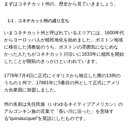
まずはコネチカット州の、歴史から見ていきましょう。
1-1．コネチカット州の成り立ち
いまコネチカット州と呼ばれているエリアには、1600年代
からヨーロッパ人が植民地化を始めました。ボストン地域
に移住した清教徒のうち、ボストンの雰囲気になじめな
かった人たちがコネチカット川沿いに1633年に植民を開始
したことが開拓のきっかけといわれています。
1776年7月4日に正式にイギリスから独立した際の13州の
うちの１州で、17881年に5番目の州として正式にアメリ
カ合衆国に加盟しました。
州の名前は先住民族（いわゆるネイティブアメリカン）の
アルゴンキン族の言葉で「長い川に沿った」を意味す
る“quinatucquet”を英語にしたものです。