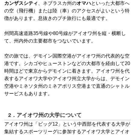
カンザスシティ
、ネブラスカ州の
オマハ
といった大都市へ
の空（飛行機）または陸（車）のアクセスがよいという特
徴があります。息抜きのプチ旅行にも最適です。
州間高速道路35号線や80号線がアイオワ州を縦・横断し
て、州内外の主要都市をつないでいます。
空の旅では、デモイン国際空港がアイオワ州の代表的な空
港です。シカゴやヒューストンなどの大都市を経由して20
時間ほどで東京からデモインに着きます。アイオワ州を代
表するアイオワ大学やアイオワ州立大学からは、デモイン
空港やミネソタ州のミネアポリス空港まで直通のシャトル
サービスもあります。
2．アイオワ州の大学について
アイオワ州は「ビッグ12」という中西部を代表する大学が
集結するスポーツリーグに参加するアイオワ大学とアイオ