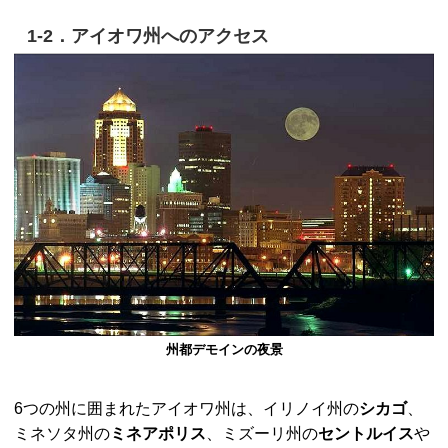
1-2．アイオワ州へのアクセス
州都デモインの夜景
6つの州に囲まれたアイオワ州は、イリノイ州の
シカゴ
、
ミネソタ州の
ミネアポリス
、ミズーリ州の
セントルイス
や