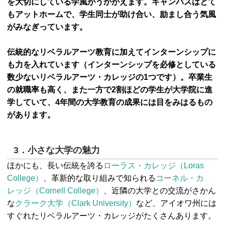
を大切にしている学風がうかがえます。キャンパスはとて
もアットホームで、学生同士が助け合い、励まし合う気風
がみなぎっています。
伝統的なリベラルアーツ教育に加えて
インターンシップ
に
も力を入れています（インターンシップを必修としている
数少ないリベラルアーツ・カレッジの1つです）。卒業生
の就職率も高く、また一方で2割ほどの学生が大学院に進
学していて、4年間の大学教育の成果には目をみはるもの
があります。
3．小さな大学の魅力
ほかにも、長い伝統を誇る
ローラス・カレッジ（Loras
College）
、革新的な取り組みで知られる
コーネル・カ
レッジ（Cornell College）
、近隣の大学との交流がさかん
な
クラーク大学（Clark University）
など、アイオワ州には
すぐれたリベラルアーツ・カレッジがたくさんあります。