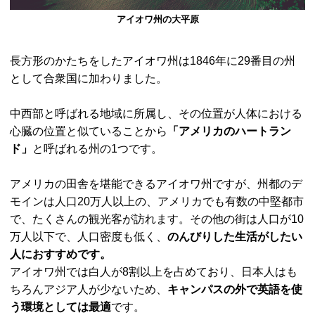
アイオワ州の大平原
長方形のかたちをしたアイオワ州は1846年に29番目の州
として合衆国に加わりました。
中西部と呼ばれる地域に所属し、その位置が人体における
心臓の位置と似ていることから
「アメリカのハートラン
ド」
と呼ばれる州の1つです。
アメリカの田舎を堪能できるアイオワ州ですが、州都のデ
モインは人口20万人以上の、アメリカでも有数の中堅都市
で、たくさんの観光客が訪れます。その他の街は人口が10
万人以下で、人口密度も低く、
のんびりした生活がしたい
人におすすめです。
アイオワ州では白人が8割以上を占めており、日本人はも
ちろんアジア人が少ないため、
キャンパスの外で英語を使
う環境としては最適
です。