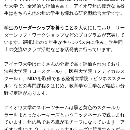
た大学で、全米的な評価も高く、アイオワ州の優秀な高校
生はもちろん他の州の学生も憧れる研究型総合大学です。
学生の
リーダーシップを養うこと
を大切にしており、リー
ダーシップ・ワークショップなどのプログラムが充実して
います。9割以上の１年生がキャンパス内に住み、学生同
士の交流やクラブ活動などを活発的に行っています。
アイオワ大学はたくさんの分野で高く評価されおており、
法科大学院（ロースクール）、医科大学院（メディカルス
クール）、MBAを取得できる経営大学院（ビジネススクー
ル）などの専門課程をはじめ、教育学や工学など幅広い分
野で定評があります。
アイオワ大学のスポーツチームは黒と黄色のスクールカ
ラーをまとったホーキーズというニックネームで親しまれ
ています。州の鳥である鷹がモチーフになっています。ア
イオワ州にはプロフェッショナルリーグに所属するスポー