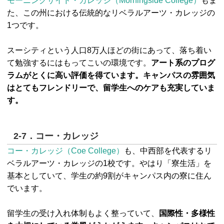
モーニングサイド・カレッジ（Morningside College）
もま
た、この州における伝統的なリベラルアーツ・カレッジの
1つです。
スーシティという人口8万人ほどの街にあって、落ち着い
て勉強するにはもってこいの環境です。
アート系のプログ
ラムがとくに高い評価を得ています。キャンパスの雰囲気
はとてもフレンドリーで、留学生へのケアも充実していま
す。
2-7．コー・カレッジ
コー・カレッジ（Coe College）
も、中西部を代表するリ
ベラルアーツ・カレッジの1校です。やはり「寮生活」を
基本としていて、学生の約9割がキャンパス内の寮に住ん
でいます。
留学生の受け入れ体制もよく整っていて、
国際性・多様性