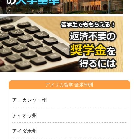
アメリカ留学 全米50州
アーカンソー州
アイオワ州
アイダホ州