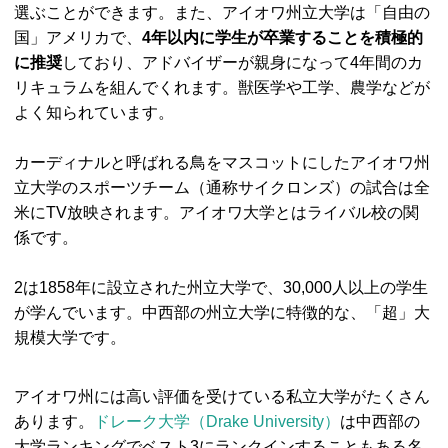
選ぶことができます。また、アイオワ州立大学は「自由の
国」アメリカで、
4年以内に学生が卒業することを積極的
に推奨
しており、アドバイザーが親身になって4年間のカ
リキュラムを組んでくれます。獣医学や工学、農学などが
よく知られています。
カーディナルと呼ばれる鳥をマスコットにしたアイオワ州
立大学のスポーツチーム（通称サイクロンズ）の試合は全
米にTV放映されます。アイオワ大学とはライバル校の関
係です。
2は1858年に設立された州立大学で、30,000人以上の学生
が学んでいます。中西部の州立大学に特徴的な、「超」大
規模大学です。
アイオワ州には高い評価を受けている私立大学がたくさん
あります。
ドレーク大学（Drake University）
は中西部の
大学ランキングでベスト3にランクインすることもある名