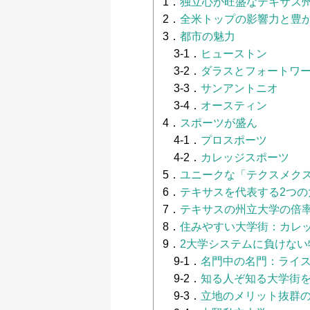
1．
独立心が旺盛なテキサス
2．
全米トップの影響力と豊
3．
都市の魅力
3-1．
ヒューストン
3-2．
ダラスとフォートワ
3-3．
サンアントニオ
3-4．
オースティン
4．
スポーツが盛ん
4-1．
プロスポーツ
4-2．
カレッジスポーツ
5．
ユニークな「テクスメク
6．
テキサスを代表する2つの
7．
テキサスの州立大学の倍
8．
住みやすい大学街：カレ
9．
2大学システムに負けな
9-1．
名門中の名門：ライ
9-2．
知る人ぞ知る大学街
9-3．
立地のメリット抜群