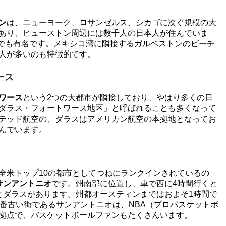
ン
は、ニューヨーク、ロサンゼルス、シカゴに次ぐ規模の大
あり、ヒューストン周辺には数千人の日本人が住んでいま
ンでも有名です。メキシコ湾に隣接するガルベストンのビーチ
人が多いのも特徴的です。
ース
ワース
という2つの大都市が隣接しており、やはり多くの日
ダラス・フォートワース地区」と呼ばれることも多くなって
テッド航空の、ダラスはアメリカン航空の本拠地となってお
んでいます。
全米トップ10の都市としてつねにランクインされているの
サンアントニオ
です。州南部に位置し、車で西に4時間行くと
とダラスがあります。州都オースティンまではおよそ1時間で
1番古い街であるサンアントニオは、NBA（プロバスケットボ
拠点で、バスケットボールファンもたくさんいます。