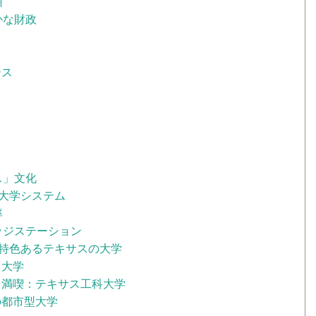
州
かな財政
ース
ス」文化
大学システム
率
ッジステーション
い特色あるテキサスの大学
ス大学
を満喫：テキサス工科大学
の都市型大学