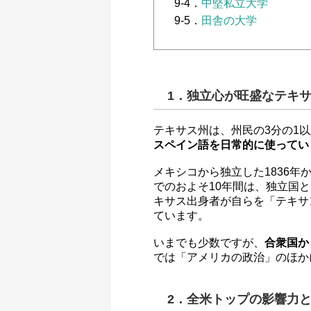
9-4．
中堅私立大学
9-5．
田舎の大学
1．独立心が旺盛なテキ
テキサス州は、州民の3分の1
スペイン語を日常的に使ってい
メキシコから独立した1836年
でのおよそ10年間は、独立国
キサス出身者が自らを「テキサ
ています。
いまでも少数ですが、
合衆国か
では「アメリカの政治」のほか
2．全米トップの影響力