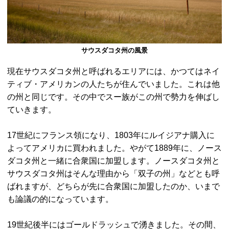
サウスダコタ州の風景
現在サウスダコタ州と呼ばれるエリアには、かつてはネイ
ティブ・アメリカンの人たちが住んでいました。これは他
の州と同じです。その中でスー族がこの州で勢力を伸ばし
ていきます。
17世紀にフランス領になり、1803年にルイジアナ購入に
よってアメリカに買われました。やがて1889年に、ノース
ダコタ州と一緒に合衆国に加盟します。ノースダコタ州と
サウスダコタ州はそんな理由から「双子の州」などとも呼
ばれますが、どちらが先に合衆国に加盟したのか、いまで
も論議の的になっています。
19世紀後半にはゴールドラッシュで湧きました。その間、