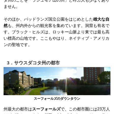
タ州のことを「ラシュモア山の州」と呼ぶ人も少なくあり
ません。
そのほか、バッドランズ国立公園をはじめとした
雄大な自
然
も、州内外からの観光客を集めています。洞窟も有名で
す。ブラック・ヒルズは、ロッキー山脈より東では最も高
い標高の山地です。ここもやはり、ネイティブ・アメリカ
ンの聖地です。
3．サウスダコタ州の都市
スーフォールズのダウンタウン
州最大の都市は
スーフォールズ
で、この都市圏には23万人