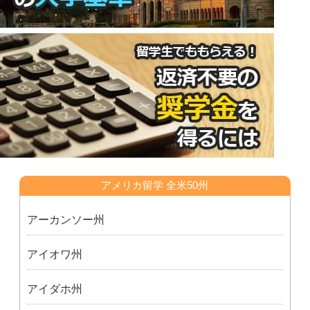
アメリカ留学 全米50州
アーカンソー州
アイオワ州
アイダホ州