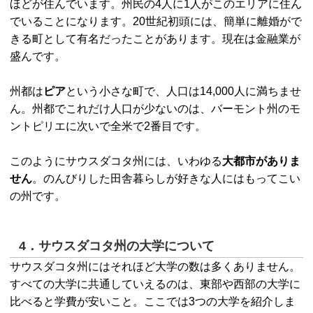
ほどが住んでいます。州民の4人に1人がこのエリアに住ん
でいることになります。20世紀初頭には、簡単に離婚がで
きる町として有名だったことがあります。現在は金融業が
盛んです。
州都は
ピア
という小さな町で、人口は14,000人に満ちませ
ん。州都でこれだけ人口が少ないのは、バーモント州のモ
ントピリエに次いで全米で2番目です。
このようにサウスダコタ州には、いわゆる
大都市がありま
せん
。のんびりした田舎暮らしが好きな人にはもってこい
の州です。
4．サウスダコタ州の大学について
サウスダコタ州にはそれほど大学の数は多くありません。
すべての大学に共通していえるのは、東部や西部の大学に
比べると学費が安いこと。ここでは3つの大学を紹介しま