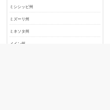
ミシシッピ州
ミズーリ州
ミネソタ州
メイン州
メリーランド州
モンタナ州
ユタ州
ルイジアナ州
ロードアイランド州