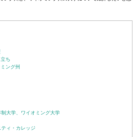
理
り立ち
オミング州
年制大学、ワイオミング大学
ニティ・カレッジ