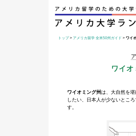
トップ
>
アメリカ留学 全米50州ガイド
>
ワイ
ア
ワイオ
ワイオミング州
は、大自然を堪
したい、日本人が少ないところ
す。