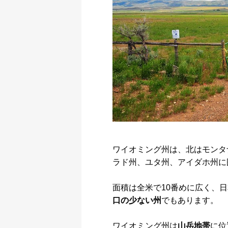
ワイオミング州は、北はモンタ
ラド州、ユタ州、アイダホ州に
面積は全米で10番めに広く、
口の少ない州
でもあります。
ワイオミング州は
山岳地帯
に位