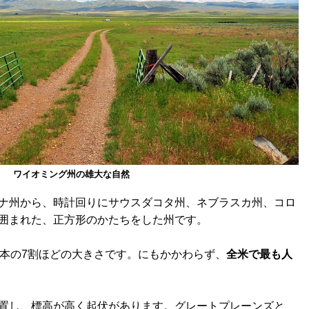
ワイオミング州の雄大な自然
ナ州から、時計回りにサウスダコタ州、ネブラスカ州、コロ
囲まれた、正方形のかたちをした州です。
日本の7割ほどの大きさです。にもかかわらず、
全米で最も人
置し、標高が高く起伏があります。グレートプレーンズと