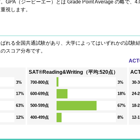
A（ジーピーエー）とは Grade Point Average の略で
も重視します。
® と呼ばれる全国共通試験があり、大学によってはいずれかの試
生のスコア分布です。
AC
SAT®Reading&Writing（平均:520点）
AC
3%
700-800点
3%
30-
17%
600-699点
18%
24-
63%
500-599点
67%
18-
12%
400-499点
8%
12-