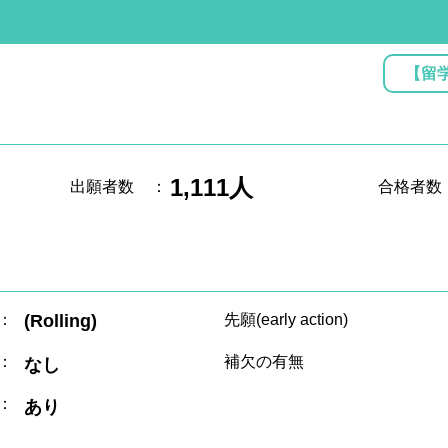
【留
1,111人
出願者数
：
合格者数
：
(Rolling)
先願(early action)
：
補欠の有無
なし
：
あり