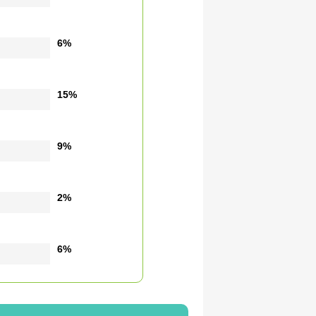
6%
15%
9%
2%
6%