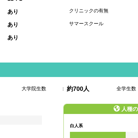
:
クリニックの有無
あり
:
サマースクール
あり
:
あり
約700人
大学院生数
：
全学生数
人種の
白人系