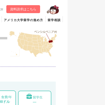
資料請求はこちら
究所
アメリカ大学留学の進め方
留学相談
食費/年
留学生
000ドル
---