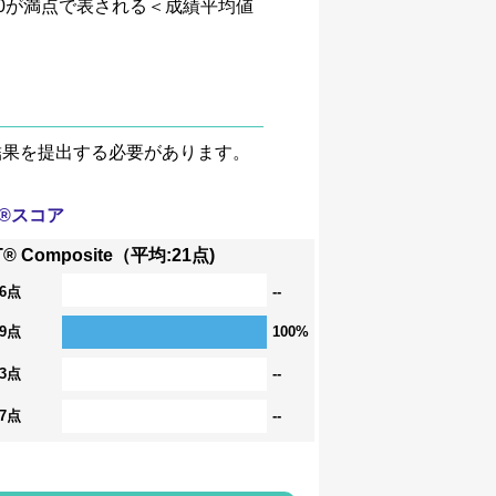
、4.0が満点で表される＜成績平均値
験結果を提出する必要があります。
T®スコア
T® Composite（平均:21点)
36点
--
29点
100%
23点
--
17点
--