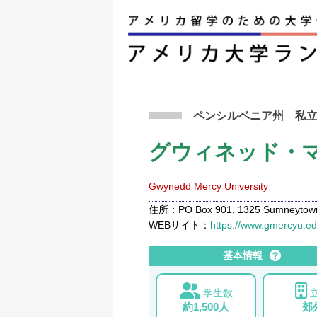
アメリカ留学トップ
>
条件から検索
>
グウィネ
ペンシルベニア州
私
グウィネッド・
Gwynedd Mercy University
住所：PO Box 901, 1325 Sumneytown P
WEBサイト：
https://www.gmercyu.e
基本情報
学生数
約1,500人
郊