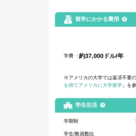
留学にかかる費用
約37,000ドル/年
学費
：
※アメリカの大学では返済不要
を得てアメリカに大学留学
」を
学生生活
学期制
学生/教員数比