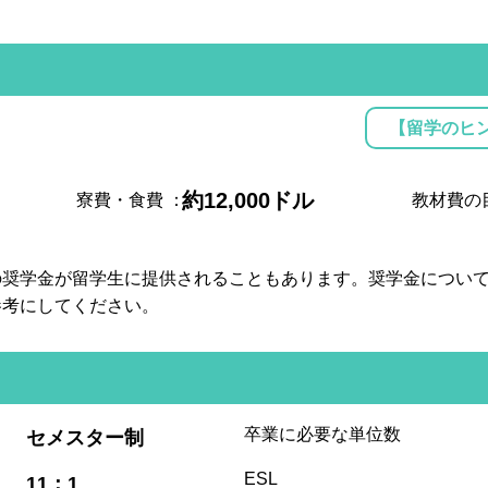
【留学のヒ
約12,000ドル
寮費・食費
：
教材費の
の奨学金が留学生に提供されることもあります。奨学金につい
参考にしてください。
:
卒業に必要な単位数
セメスター制
:
ESL
11：1