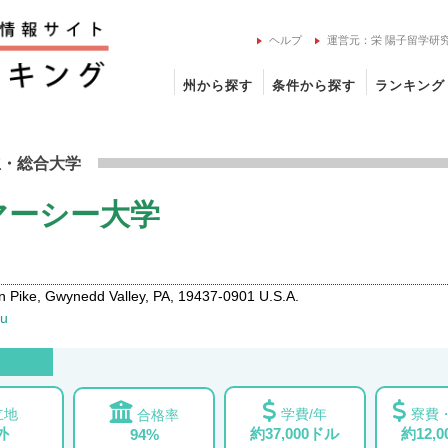
ヘルプ
運営元：栄 陽子留学研
州から探す
条件から探す
ランキング
ッド・マーシー大学の留学情報
立
・総合大学
マーシー大学
ike, Gwynedd Valley, PA, 19437-0901 U.S.A.
du
立地
学費/年
寮費・
合格率
外
約37,000ドル
約12,
94%