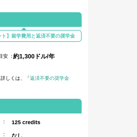
ント】留学費用と返済不要の奨学金
約1,300ドル/年
目安
：
て詳しくは、「
返済不要の奨学金
:
125 credits
:
なし