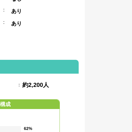
:
あり
:
あり
約2,200人
：
構成
62%