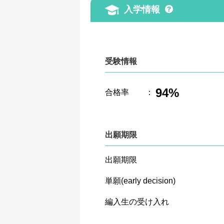
入学情報
受験情報
94%
合格率
：
出願期限
出願期限
単願(early decision)
編入生の受け入れ