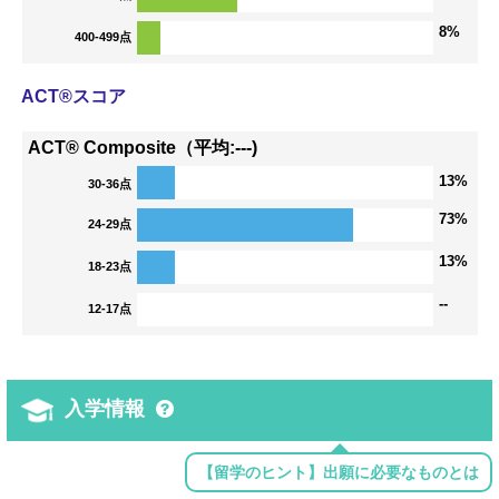
8%
400-499点
ACT®スコア
ACT® Composite（平均:---)
13%
30-36点
73%
24-29点
13%
18-23点
--
12-17点
入学情報
【留学のヒント】出願に必要なものとは