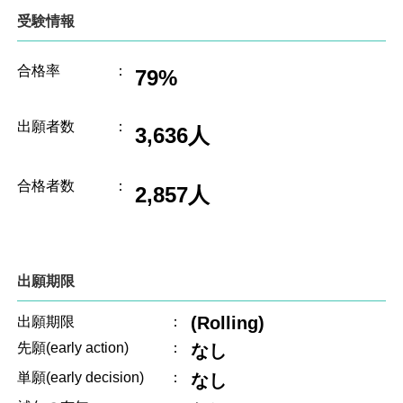
受験情報
合格率
：
79%
出願者数
：
3,636人
合格者数
：
2,857人
出願期限
(Rolling)
出願期限
：
先願(early action)
：
なし
単願(early decision)
：
なし