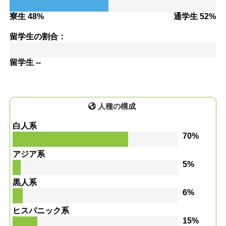
寮生 48%
通学生 52%
留学生の割合：
留学生 --
人種の構成
白人系
70%
アジア系
5%
黒人系
6%
ヒスパニック系
15%