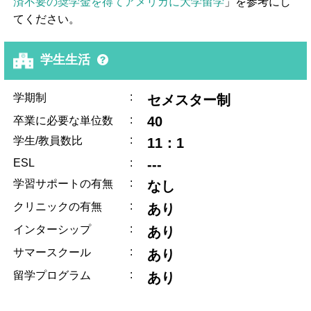
済不要の奨学金を得てアメリカに大学留学
」を参考にし
てください。
学生生活
:
学期制
セメスター制
:
40
卒業に必要な単位数
:
学生/教員数比
11：1
ESL
:
---
:
学習サポートの有無
なし
:
クリニックの有無
あり
:
インターシップ
あり
:
サマースクール
あり
:
留学プログラム
あり