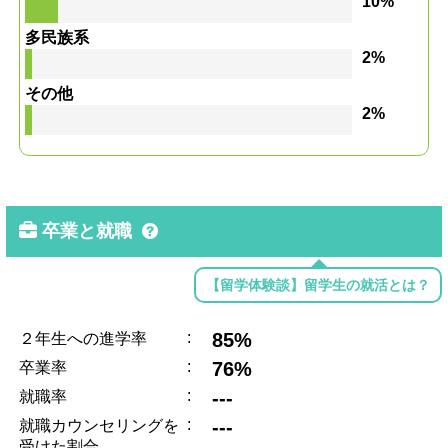
10%
多民族系
2%
その他
2%
卒業と就職
【留学体験談】留学生の就活とは？
:
85%
２年生への進学率
:
76%
卒業率
:
---
就職率
:
---
就職カウンセリングを
受けた割合