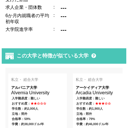
:
---
求人企業・団体数
:
---
6か月内就職者の平均
初年収
:
---
大学院進学率
この大学と特徴が似ている大学
私立・ 総合大学
私立・ 総合大学
アルバニア大学
アーケイディア大学
Alvernia University
Arcadia University
入学難易度：難しい
入学難易度：難しい
おすすめ度：
★★☆☆☆
おすすめ度：
★★★☆☆
学生数：約2,000人
学生数：約1,900人
立地：郊外
立地：郊外
合格率：59%
合格率：79%
学費：約38,000ドル/年
学費：約46,000ドル/年