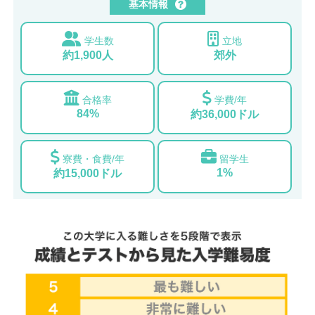
基本情報
学生数
立地
約1,900人
郊外
合格率
学費/年
84%
約36,000ドル
寮費・食費/年
留学生
1%
約15,000ドル