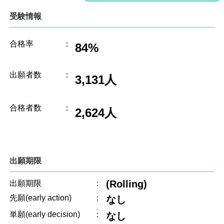
受験情報
合格率
：
84%
出願者数
：
3,131人
合格者数
：
2,624人
出願期限
(Rolling)
出願期限
：
先願(early action)
：
なし
単願(early decision)
：
なし