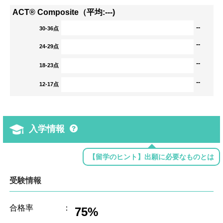
ACT® Composite（平均:---)
--
30-36点
--
24-29点
--
18-23点
--
12-17点
入学情報
【留学のヒント】出願に必要なものとは
受験情報
合格率
：
75%