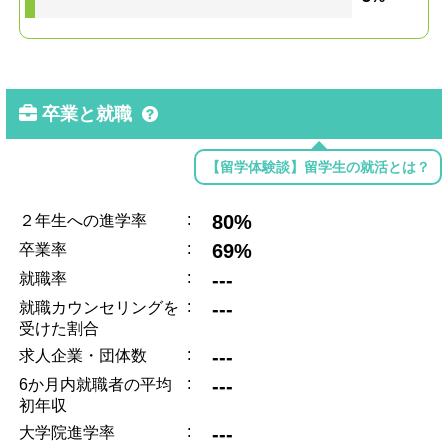
卒業と就職
【留学体験談】留学生の就活とは？
:
80%
２年生への進学率
:
69%
卒業率
:
---
就職率
:
---
就職カウンセリングを
受けた割合
:
---
求人企業・団体数
:
---
6か月内就職者の平均
初年収
:
---
大学院進学率