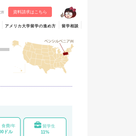
資料請求はこちら
究所
アメリカ大学留学の進め方
留学相談
食費/年
留学生
000ドル
11%