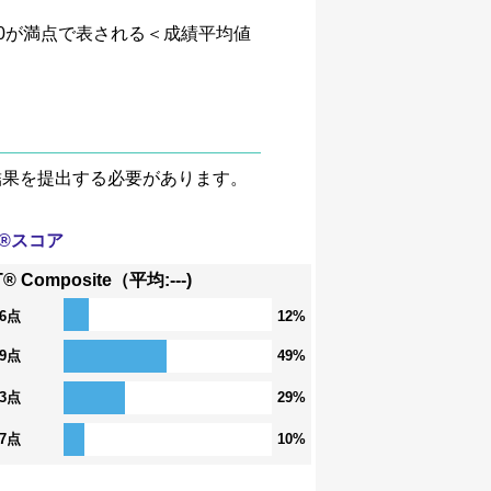
、4.0が満点で表される＜成績平均値
験結果を提出する必要があります。
T®スコア
® Composite（平均:---)
36点
12%
29点
49%
23点
29%
17点
10%