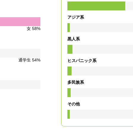
アジア系
女 58%
黒人系
通学生 54%
ヒスパニック系
多民族系
その他