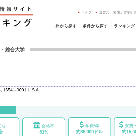
ヘルプ
運営元：栄 陽子留学研
州から探す
条件から探す
ランキング
学の留学情報
立
・総合大学
, 16541-0001 U.S.A.
立地
学費/年
寮費・
合格率
会
約35,000ドル
約15,
81%