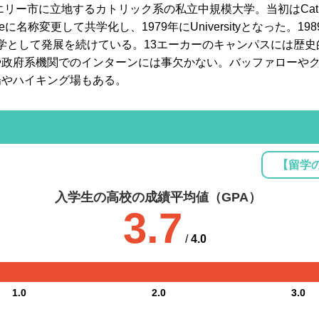
リー市に立地するカトリック系の私立中規模大学。当初はCathedr
geに名称変更して共学化し、1979年にUniversityとなった。1989年
総合大学として発展を続けている。13エーカーのキャンパスには歴
政府系機関でのインターンには事欠かない。バッファローやク
場やハイキング場もある。
【留学
入学生の高校の成績平均値（GPA）
3.7
/
4.0
1.0
2.0
3.0