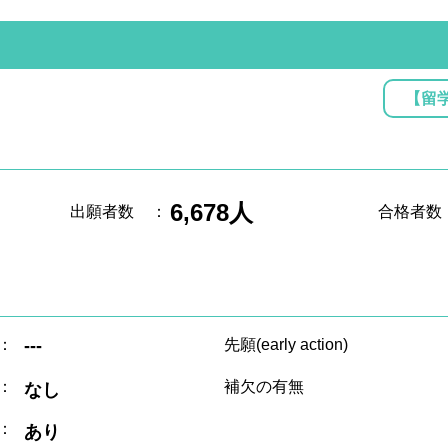
【留
6,678人
出願者数
：
合格者数
：
---
先願(early action)
：
補欠の有無
なし
：
あり