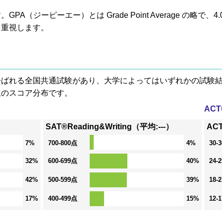
A（ジーピーエー）とは Grade Point Average の略で
も重視します。
® と呼ばれる全国共通試験があり、大学によってはいずれかの試
生のスコア分布です。
AC
SAT®Reading&Writing（平均:---）
ACT
7%
700-800点
4%
30-
32%
600-699点
40%
24-
42%
500-599点
39%
18-
17%
400-499点
15%
12-