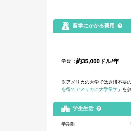
留学にかかる費用
約35,000ドル/年
学費
：
※アメリカの大学では返済不要
を得てアメリカに大学留学
」を
学生生活
学期制