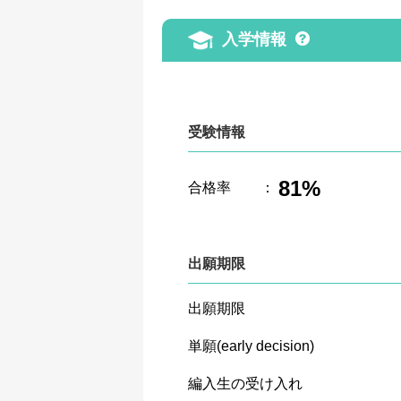
入学情報
受験情報
81%
合格率
：
出願期限
出願期限
単願(early decision)
編入生の受け入れ