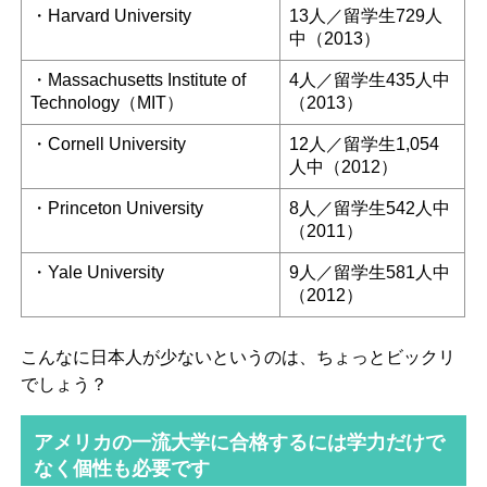
・Harvard University
13人／留学生729人
中
（2013）
・Massachusetts Institute of
4人／留学生435人中
Technology（MIT）
（2013）
・Cornell University
12人／留学生1,054
人中
（2012）
・Princeton University
8人／留学生542人中
（2011）
・Yale University
9人／留学生581人中
（2012）
こんなに日本人が少ないというのは、ちょっとビックリ
でしょう？
アメリカの一流大学に合格するには学力だけで
なく個性も必要です