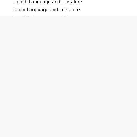
French Language and Literature
Italian Language and Literature
Spanish Language and Literature
Hispanic and Latin American Languages, Literatures,
and Linguistics, General
Classics and Classical Languages, Literatures, and
Linguistics, General
消費科学・栄養学・家族学
Work and Family Studies
Family and Consumer Sciences/Human Sciences,
General
Human Development and Family Studies, General
文学
English Language and Literature, General
Writing, General
Creative Writing