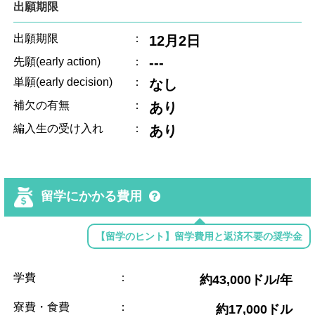
出願期限
出願期限
：
12月2日
---
先願(early action)
：
単願(early decision)
：
なし
補欠の有無
：
あり
編入生の受け入れ
：
あり
留学にかかる費用
【留学のヒント】留学費用と返済不要の奨学金
学費
：
約43,000ドル/年
寮費・食費
：
約17,000ドル