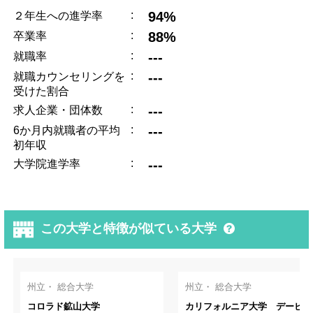
:
94%
２年生への進学率
:
88%
卒業率
:
---
就職率
:
---
就職カウンセリングを
受けた割合
:
---
求人企業・団体数
:
---
6か月内就職者の平均
初年収
:
---
大学院進学率
この大学と特徴が似ている大学
州立・ 総合大学
州立・ 総合大学
コロラド鉱山大学
カリフォルニア大学 デービス