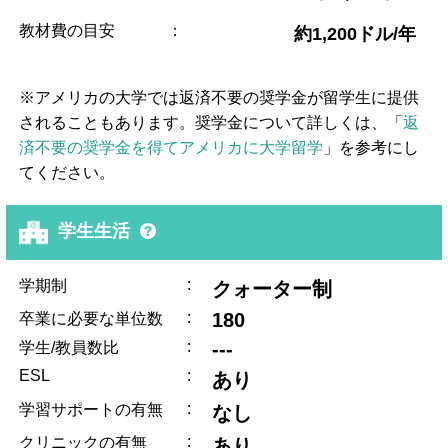
教材費の目安
：
約1,200ドル/年
※アメリカの大学では返済不要の奨学金が留学生に提供
されることもあります。奨学金について詳しくは、「
返
済不要の奨学金を得てアメリカに大学留学
」を参考にし
てください。
学生生活
:
学期制
クォーター制
:
180
卒業に必要な単位数
:
---
学生/教員数比
ESL
:
あり
:
学習サポートの有無
なし
:
クリニックの有無
あり