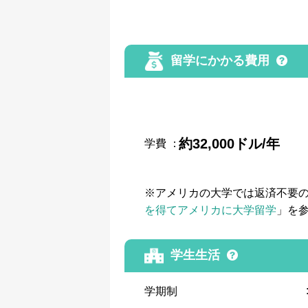
留学にかかる費用
約32,000ドル/年
学費
：
※アメリカの大学では返済不要
を得てアメリカに大学留学
」を
学生生活
学期制