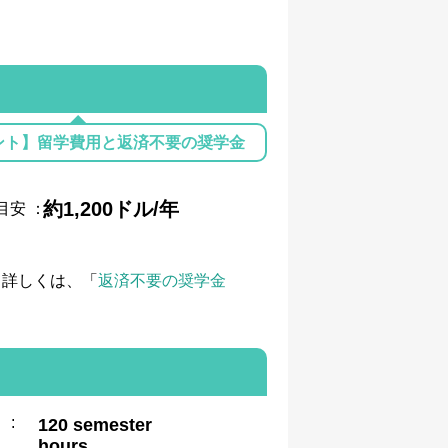
ント】留学費用と返済不要の奨学金
約1,200ドル/年
目安
：
て詳しくは、「
返済不要の奨学金
:
120 semester
hours