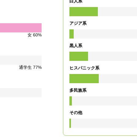
白人系
アジア系
女 60%
黒人系
通学生 77%
ヒスパニック系
多民族系
その他