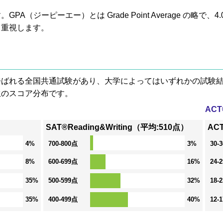
A（ジーピーエー）とは Grade Point Average の略で
も重視します。
® と呼ばれる全国共通試験があり、大学によってはいずれかの試
生のスコア分布です。
AC
SAT®Reading&Writing（平均:510点）
AC
4%
700-800点
3%
30-
8%
600-699点
16%
24-
35%
500-599点
32%
18-
35%
400-499点
40%
12-