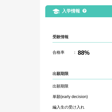
入学情報
受験情報
88%
合格率
：
出願期限
出願期限
単願(early decision)
編入生の受け入れ