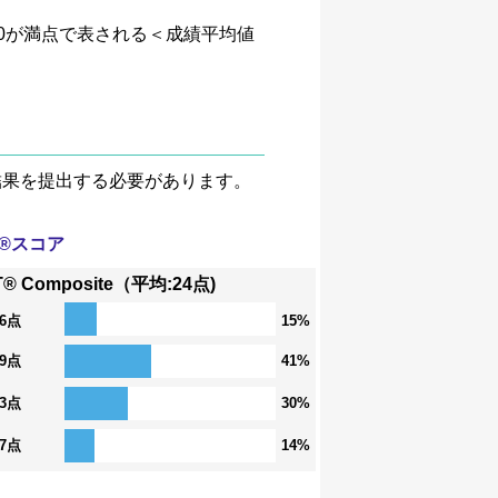
、4.0が満点で表される＜成績平均値
験結果を提出する必要があります。
T®スコア
T® Composite（平均:24点)
36点
15%
29点
41%
23点
30%
17点
14%