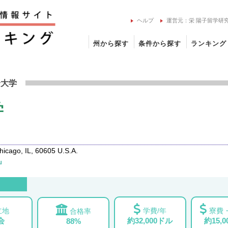
ヘルプ
運営元：栄 陽子留学研
州から探す
条件から探す
ランキング
ルト大学の留学情報
合大学
学
cago, IL, 60605 U.S.A.
u
立地
学費/年
寮費・
合格率
会
約32,000ドル
約15,
88%