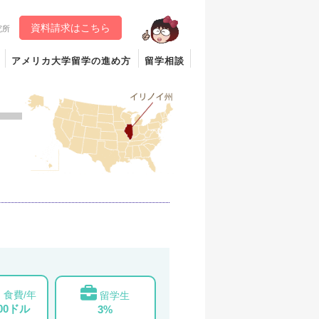
資料請求はこちら
究所
アメリカ大学留学の進め方
留学相談
食費/年
留学生
000ドル
3%