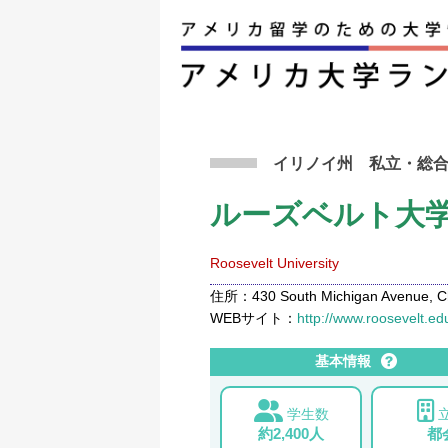
アメリカ留学トップ
>
条件から検索
>
ルーズベ
イリノイ州
私立
・総
ルーズベルト大
Roosevelt University
住所：430 South Michigan Avenue, Chi
WEBサイト：
http://www.roosevelt.ed
基本情報
学生数
約2,400人
都