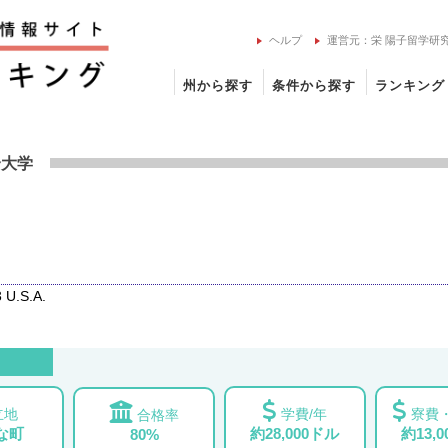
ヘルプ
運営元：栄 陽子留学研
州から探す
条件から探す
ランキング
ン大学の留学情報
合大学
 U.S.A.
立地
学費/年
寮費・
合格率
な町
約28,000ドル
約13,
80%