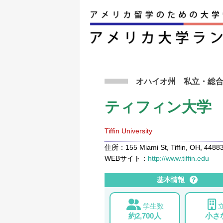
アメリカ留学トップ
>
条件から検索
>
ティフィ
オハイオ州
私立
・総
ティフィン大学
Tiffin University
住所：155 Miami St, Tiffin, OH, 44883
WEBサイト：
http://www.tiffin.edu
基本情報
学生数
約2,700人
小さ