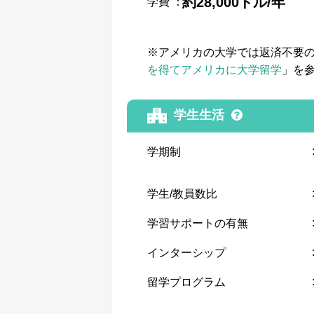
約28,000ドル/年
学費
：
※アメリカの大学では返済不要
を得てアメリカに大学留学
」を
学生生活
学期制
学生/教員数比
学習サポートの有無
インターシップ
留学プログラム