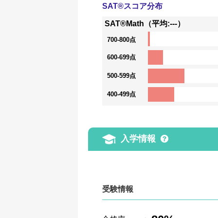
SAT®スコア分布
SAT®Math（平均:---）
700-800点
600-699点
500-599点
400-499点
入学情報
受験情報