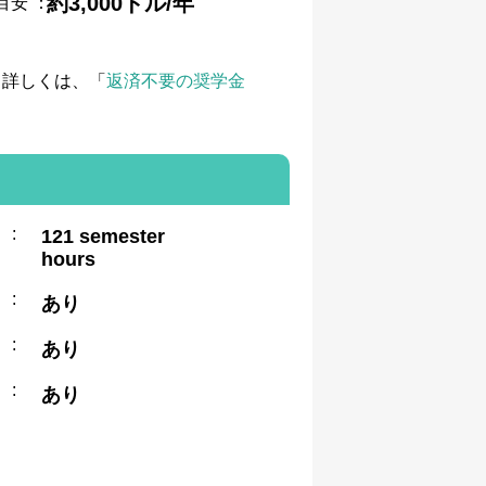
約3,000ドル/年
目安
：
て詳しくは、「
返済不要の奨学金
:
121 semester
hours
:
あり
:
あり
:
あり