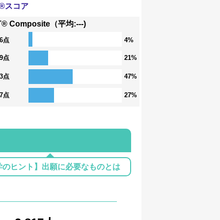
T®スコア
® Composite（平均:---)
36点
4%
29点
21%
23点
47%
17点
27%
学のヒント】出願に必要なものとは