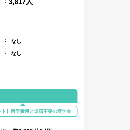
3,817人
：
：
なし
：
なし
ント】留学費用と返済不要の奨学金