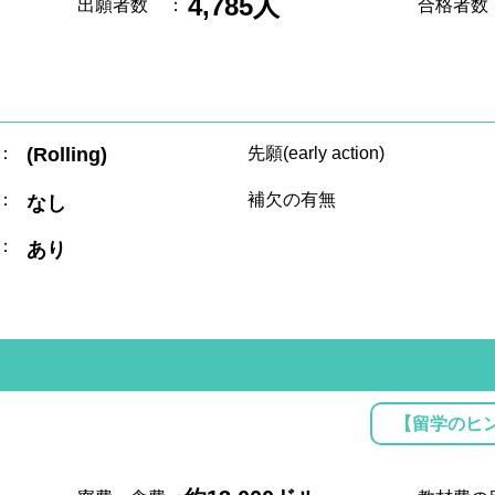
4,785人
出願者数
：
合格者数
：
(Rolling)
先願(early action)
：
補欠の有無
なし
：
あり
【留学のヒ