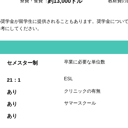
約13,000ドル
寮費・食費
：
教材費の
の奨学金が留学生に提供されることもあります。奨学金につい
参考にしてください。
:
卒業に必要な単位数
セメスター制
:
ESL
21：1
:
クリニックの有無
あり
:
サマースクール
あり
:
あり