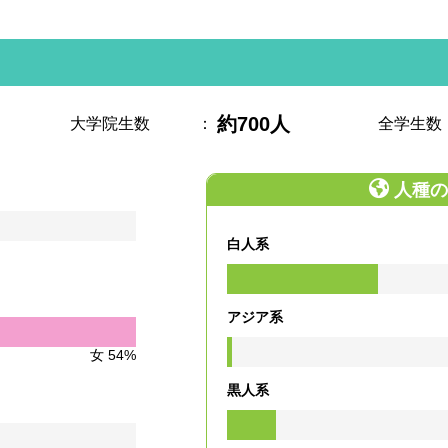
約700人
大学院生数
：
全学生数
人種の
白人系
アジア系
女 54%
黒人系