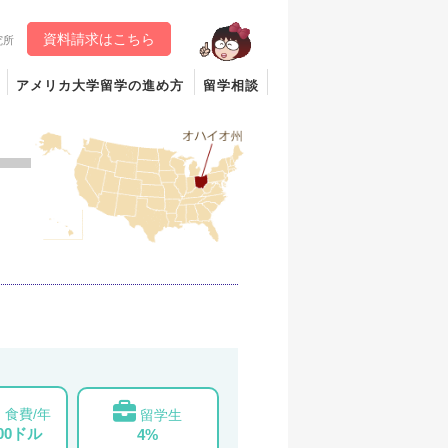
資料請求はこちら
究所
アメリカ大学留学の進め方
留学相談
食費/年
留学生
000ドル
4%