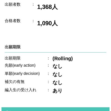
出願者数
：
1,368人
合格者数
：
1,090人
出願期限
(Rolling)
出願期限
：
先願(early action)
：
なし
単願(early decision)
：
なし
補欠の有無
：
なし
編入生の受け入れ
：
あり