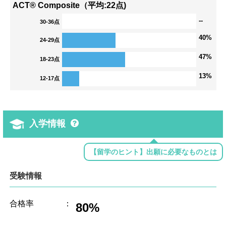
ACT® Composite（平均:22点)
--
30-36点
40%
24-29点
47%
18-23点
13%
12-17点
入学情報
【留学のヒント】出願に必要なものとは
受験情報
合格率
：
80%