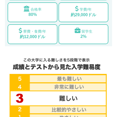
合格率
学費/年
80%
約29,000ドル
寮費・食費/年
留学生
2%
約12,000ドル