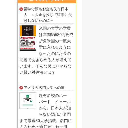
留学で夢もお金も失う日本
人 ～大金を投じて留学に失
敗しないために～
米国の大学の学費
は年間約580万円!?
折角米国の一流大
学に入れるように
なったのにお金の
問題であきらめる人が増えて
います。そんな罠にハマらな
い賢い対処法とは？
アメリカ名門大学への道
超有名校のハー
バード、イェール
から、日本人が知
らない隠れた名門
まで厳選50大学掲載。名門に
入るための道筋がこれ一冊