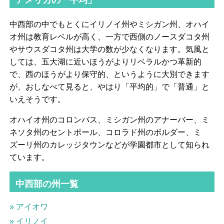
アメリカの「平均」
中西部の中でもとくにイリノイ州やミシガン州、オハイ
オ州は教育レベルが高く、一方で西側のノースダコタ州
やサウスダコタ州は大学の数が少なくなります。気風と
しては、五大湖に近いほうがよりリベラルかつ革新的
で、西のほうがより保守的、というように大別できます
が、おしなべて見ると、やはり「平均的」で「普通」と
いえそうです。
オハイオ州のコロンバス、ミシガン州のアナーバー、ミ
ネソタ州のセントポール、コロラド州のボルダー、ミ
ズーリ州のカレッジタウンなどが学園都市として知られ
ています。
中西部の州一覧
» アイオワ
» イリノイ