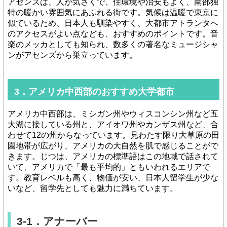
アセンズは、人が気さくで、住環境や治安もよく、南部独
特の暖かい雰囲気にあふれる街です。気候は温暖で東京に
似ているため、日本人も馴染やすく、大都市アトランタへ
のアクセスがよい点なども、おすすめのポイントです。音
楽のメッカとしても知られ、数多くの著名なミュージシャ
ンがアセンズから巣立っています。
3．アメリカ中西部のおすすめ大学都市
アメリカ中西部は、ミシガン州やウィスコンシン州など五
大湖に接している州と、アイオワ州やカンザス州など、合
わせて12の州からなっています。見わたす限り大草原の田
園地帯が広がり、アメリカの大自然を肌で感じることがで
きます。じつは、アメリカの標準語はこの地域で話されて
いて、アメリカで「最も平均的」ともいわれるエリアで
す。教育レベルも高く、物価が安い、日本人留学生が少な
いなど、留学先としても魅力に満ちています。
3-1．アナーバー