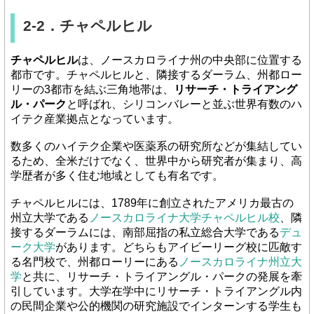
2-2．チャペルヒル
チャペルヒル
は、ノースカロライナ州の中央部に位置する
都市です。チャペルヒルと、隣接するダーラム、州都ロー
リーの3都市を結ぶ三角地帯は、
リサーチ・トライアング
ル・パーク
と呼ばれ、シリコンバレーと並ぶ世界有数のハ
イテク産業拠点となっています。
数多くのハイテク企業や医薬系の研究所などが集結してい
るため、全米だけでなく、世界中から研究者が集まり、高
学歴者が多く住む地域としても有名です。
チャペルヒルには、1789年に創立されたアメリカ最古の
州立大学である
ノースカロライナ大学チャペルヒル校
、隣
接するダーラムには、南部屈指の私立総合大学である
デュ
ーク大学
があります。どちらもアイビーリーグ校に匹敵す
る名門校で、州都ローリーにある
ノースカロライナ州立大
学
と共に、リサーチ・トライアングル・パークの発展を牽
引しています。大学在学中にリサーチ・トライアングル内
の民間企業や公的機関の研究施設でインターンする学生も