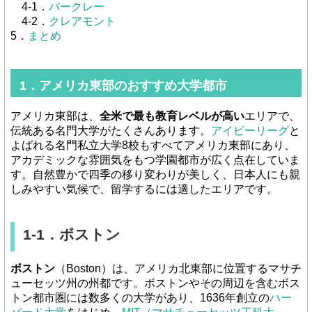
4-1．
バークレー
4-2．
クレアモント
5．
まとめ
1．アメリカ東部のおすすめ大学都市
アメリカ東部は、
全米で最も教育レベルが高い
エリアで、
伝統ある名門大学がたくさんあります。
アイビーリーグ
と
よばれる名門私立大学8校もすべてアメリカ東部にあり、
アカデミックな雰囲気をもつ学園都市が広く点在していま
す。自然豊かで四季の移り変わりが美しく、日本人にも親
しみやすい気候で、留学するには適したエリアです。
1-1．ボストン
ボストン
（Boston）は、アメリカ北東部に位置するマサチ
ューセッツ州の州都です。ボストンやその周辺を含むボス
トン都市圏には数多くの大学があり、1636年創立の
ハー