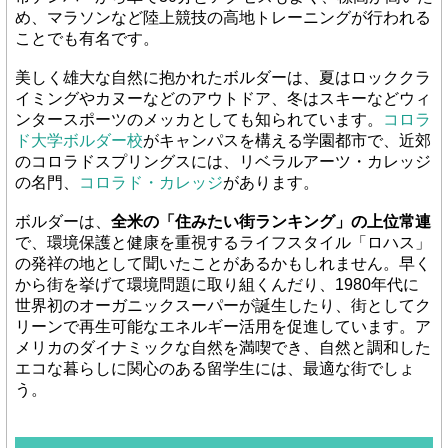
め、マラソンなど陸上競技の高地トレーニングが行われる
ことでも有名です。
美しく雄大な自然に抱かれたボルダーは、夏はロッククラ
イミングやカヌーなどのアウトドア、冬はスキーなどウィ
ンタースポーツのメッカとしても知られています。
コロラ
ド大学ボルダー校
がキャンパスを構える学園都市で、近郊
のコロラドスプリングスには、リベラルアーツ・カレッジ
の名門、
コロラド・カレッジ
があります。
ボルダーは、
全米の「住みたい街ランキング」の上位常連
で、環境保護と健康を重視するライフスタイル「ロハス」
の発祥の地として聞いたことがあるかもしれません。早く
から街を挙げて環境問題に取り組くんだり、1980年代に
世界初のオーガニックスーパーが誕生したり、街としてク
リーンで再生可能なエネルギー活用を促進しています。ア
メリカのダイナミックな自然を満喫でき、自然と調和した
エコな暮らしに関心のある留学生には、最適な街でしょ
う。