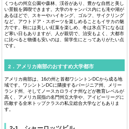
くつもの州立公園や森林、渓谷があり、豊かな自然と美し
い景観を満喫できます。大学のキャンパス内にも滝や湖が
あるほどで、スキーやハイキング、ゴルフ、サイクリング
など、アウトドア・スポーツを楽しめることもイサカの魅
力です。秋には美しい紅葉を楽しめ、冬は氷点下になるほ
ど寒い日もありますが、人が親切で、治安もよく、大都市
に比べると物価も安いのは、留学生にとってありがたい点
です。
2．アメリカ南部のおすすめ大学都市
アメリカ南部は、16の州と首都ワシントンDCから成る地
域です。ワシントンDCに隣接するバージニア州、メリー
ランド州、そしてノースカロライナ州などが教育レベルが
高く、アメリカ屈指の名門州立大学や、アイビーリーグに
匹敵する全米トップクラスの私立総合大学などもありま
す。
2-1．シャーロッツビル