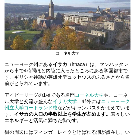
コーネル大学
ニューヨーク州にある
イサカ
（Ithaca）は、マンハッタン
から車で4時間ほど内陸に入ったところにある学園都市で
す。ギリシャ神話の英雄オデュッセウスのふるさとから名
前がとられています。
アイビーリーグの1校である名門
コーネル大学
や、コーネ
ル大学と交流が盛んな
イサカ大学
、郊外には
ニューヨーク
州立大学コートランド校
などがキャンパスをかまえていま
す。
イサカの人口の半数以上を学生が占めます。
若々しい
エネルギーと活気に満ちた街です。
街の周辺にはフィンガーレイクと呼ばれる湖が点在し、い