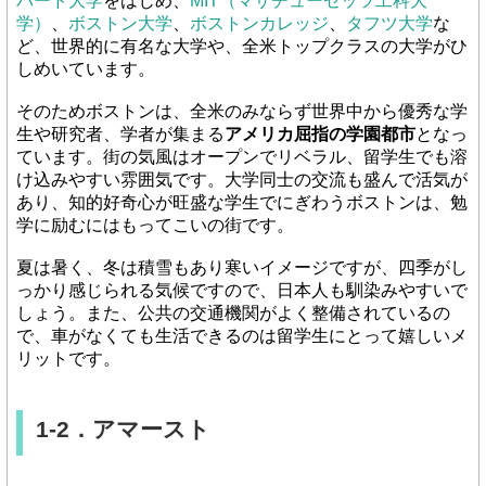
バード大学
をはじめ、
MIT（マサチューセッツ工科大
学）
、
ボストン大学
、
ボストンカレッジ
、
タフツ大学
な
ど、世界的に有名な大学や、全米トップクラスの大学がひ
しめいています。
そのためボストンは、全米のみならず世界中から優秀な学
生や研究者、学者が集まる
アメリカ屈指の学園都市
となっ
ています。街の気風はオープンでリベラル、留学生でも溶
け込みやすい雰囲気です。大学同士の交流も盛んで活気が
あり、知的好奇心が旺盛な学生でにぎわうボストンは、勉
学に励むにはもってこいの街です。
夏は暑く、冬は積雪もあり寒いイメージですが、四季がし
っかり感じられる気候ですので、日本人も馴染みやすいで
しょう。また、公共の交通機関がよく整備されているの
で、車がなくても生活できるのは留学生にとって嬉しいメ
リットです。
1-2．アマースト