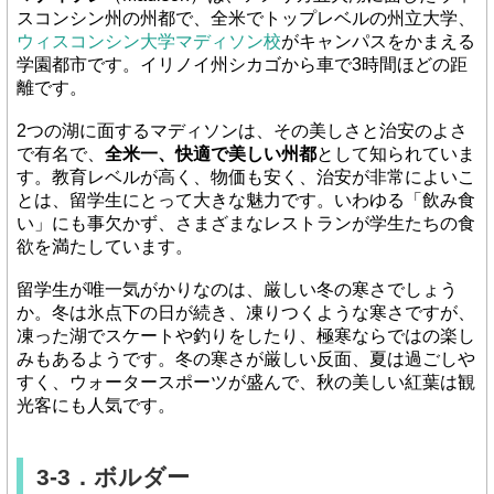
スコンシン州の州都で、全米でトップレベルの州立大学、
ウィスコンシン大学マディソン校
がキャンパスをかまえる
学園都市です。イリノイ州シカゴから車で3時間ほどの距
離です。
2つの湖に面するマディソンは、その美しさと治安のよさ
で有名で、
全米一、快適で美しい州都
として知られていま
す。教育レベルが高く、物価も安く、治安が非常によいこ
とは、留学生にとって大きな魅力です。いわゆる「飲み食
い」にも事欠かず、さまざまなレストランが学生たちの食
欲を満たしています。
留学生が唯一気がかりなのは、厳しい冬の寒さでしょう
か。冬は氷点下の日が続き、凍りつくような寒さですが、
凍った湖でスケートや釣りをしたり、極寒ならではの楽し
みもあるようです。冬の寒さが厳しい反面、夏は過ごしや
すく、ウォータースポーツが盛んで、秋の美しい紅葉は観
光客にも人気です。
3-3．ボルダー