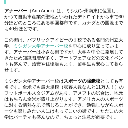
アナーバー
（Ann Arbor）は、ミシガン州南東に位置し、
かつて自動車産業の聖地といわれたデトロイトから車で30
分ほどのところにある学園都市です。カナダとの国境まで
も40分ほどです。
この街は、パブリックアイビーの１校である名門の州立大
学、
ミシガン大学アナーバー校
を中心に成り立っていま
す。アナーバーは小さな街ですが、大学を中心に発展して
きたため知識階層が多く、アートフェアなどの文化イベン
トも盛んで、治安や住環境もよく、留学生も安心して暮ら
せます。
ミシガン大学アナーバー校は
スポーツの強豪校
としても有
名です。全米でも最大規模（収容人数なんと11万人！）の
フットボールスタジアムがあり、アメフトの試合は、地元
はもちろん全米が盛り上がります。アメリカ人のスポーツ
に対する情熱を肌で感じることができ、勉強しながらスポ
ーツも楽しみたい人にはもってこいの街です。ただこの大
学はパーティも盛んなので、ちょっと注意が必要です。