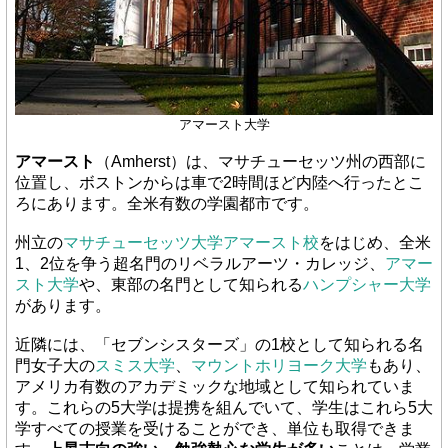
アマースト大学
アマースト
（Amherst）は、マサチューセッツ州の西部に
位置し、ボストンからは車で2時間ほど内陸へ行ったとこ
ろにあります。全米有数の学園都市です。
州立の
マサチューセッツ大学アマースト校
をはじめ、全米
1、2位を争う超名門のリベラルアーツ・カレッジ、
アマー
スト大学
や、東部の名門として知られる
ハンプシャー大学
があります。
近隣には、「セブンシスターズ」の1校として知られる名
門女子大の
スミス大学
、
マウントホリヨーク大学
もあり、
アメリカ有数のアカデミックな地域として知られていま
す。これらの5大学は提携を組んでいて、学生はこれら5大
学すべての授業を受けることができ、単位も取得できま