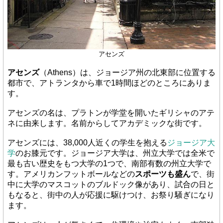
アセンズ
アセンズ
（Athens）は、ジョージア州の北東部に位置する
都市で、アトランタから車で1時間ほどのところにありま
す。
アセンズの名は、プラトンが学堂を開いたギリシャのアテ
ネに由来します。名前からしてアカデミックな街です。
アセンズには、38,000人近くの学生を抱える
ジョージア大
学
のお膝元です。ジョージア大学は、州立大学では全米で
最も古い歴史をもつ大学の1つで、南部有数の州立大学で
す。アメリカンフットボールなどの
スポーツも盛ん
で、街
中に大学のマスコットのブルドック像があり、試合の日と
もなると、街中の人が応援に駆けつけ、お祭り騒ぎになり
ます。