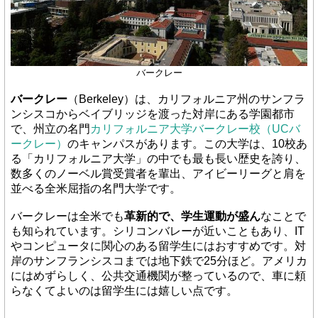
バークレー
バークレー
（Berkeley）は、カリフォルニア州のサンフラ
ンシスコからベイブリッジを渡った対岸にある学園都市
で、州立の名門
カリフォルニア大学バークレー校（UCバ
ークレー）
のキャンパスがあります。この大学は、10校あ
る「カリフォルニア大学」の中でも最も長い歴史を誇り、
数多くのノーベル賞受賞者を輩出、アイビーリーグと肩を
並べる全米屈指の名門大学です。
バークレーは全米でも
革新的で、学生運動が盛ん
なことで
も知られています。シリコンバレーが近いこともあり、IT
やコンピュータに関心のある留学生にはおすすめです。対
岸のサンフランシスコまでは地下鉄で25分ほど。アメリカ
にはめずらしく、公共交通機関が整っているので、車に頼
らなくてよいのは留学生には嬉しい点です。