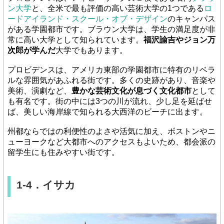
ン大学
と、全米で最も評価の高い芸術大学の1つである
ロ
ードアイランド・スクール・オブ・デザイン
のキャンパス
がある学園都市です。ブラウン大学は、学生の満足度が非
常に高い大学として知られています。
福沢諭吉やジョン万
次郎が学んだ
大学でもあります。
プロビデンスは、アメリカ東部の学園都市に特有のリベラ
ルな雰囲気があふれる街です。多くの史跡があり、音楽や
美術、演劇など、
豊かな芸術文化が息づく文化都市
として
も有名です。街の中には3つの川が流れ、少し足を延ばせ
ば、美しい海岸線で知られる大西洋のビーチに出ます。
州都ならではの利便性のよさや活気に加え、ボストンやニ
ューヨークなど大都市へのアクセスもよいため、都会派の
留学生にも住みやすい街です。
1-4．イサカ