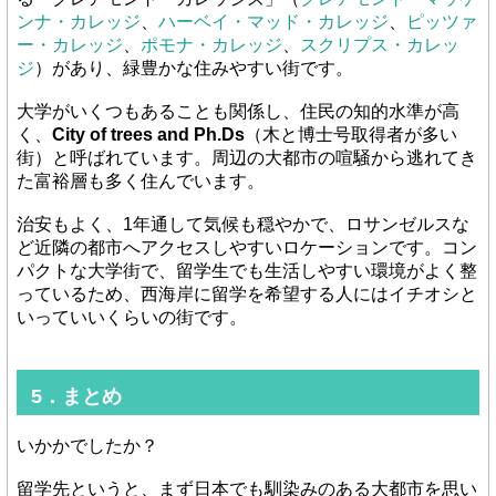
ンナ・カレッジ
、
ハーベイ・マッド・カレッジ
、
ピッツァ
ー・カレッジ
、
ポモナ・カレッジ
、
スクリプス・カレッ
ジ
）があり、緑豊かな住みやすい街です。
大学がいくつもあることも関係し、住民の知的水準が高
く、
City of trees and Ph.Ds
（木と博士号取得者が多い
街）と呼ばれています。周辺の大都市の喧騒から逃れてき
た富裕層も多く住んでいます。
治安もよく、1年通して気候も穏やかで、ロサンゼルスな
ど近隣の都市へアクセスしやすいロケーションです。コン
パクトな大学街で、留学生でも生活しやすい環境がよく整
っているため、西海岸に留学を希望する人にはイチオシと
いっていいくらいの街です。
5．まとめ
いかかでしたか？
留学先というと、まず日本でも馴染みのある大都市を思い