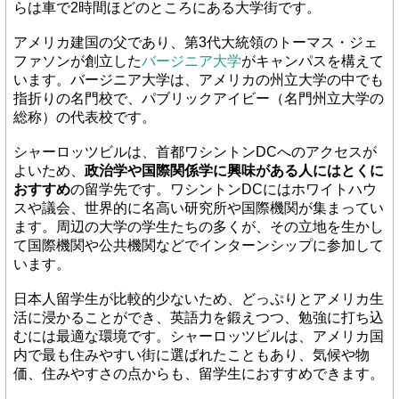
らは車で2時間ほどのところにある大学街です。
アメリカ建国の父であり、第3代大統領のトーマス・ジェ
ファソンが創立した
バージニア大学
がキャンパスを構えて
います。バージニア大学は、アメリカの州立大学の中でも
指折りの名門校で、パブリックアイビー（名門州立大学の
総称）の代表校です。
シャーロッツビルは、首都ワシントンDCへのアクセスが
よいため、
政治学や国際関係学に興味がある人にはとくに
おすすめ
の留学先です。ワシントンDCにはホワイトハウ
スや議会、世界的に名高い研究所や国際機関が集まってい
ます。周辺の大学の学生たちの多くが、その立地を生かし
て国際機関や公共機関などでインターンシップに参加して
います。
日本人留学生が比較的少ないため、どっぷりとアメリカ生
活に浸かることができ、英語力を鍛えつつ、勉強に打ち込
むには最適な環境です。シャーロッツビルは、アメリカ国
内で最も住みやすい街に選ばれたこともあり、気候や物
価、住みやすさの点からも、留学生におすすめできます。