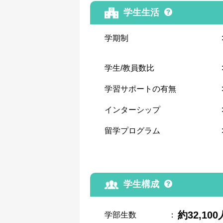
学生生活
学期制
学生/教員数比
学習サポートの有無
インターシップ
留学プログラム
学生構成
約32,100
学部生数
：