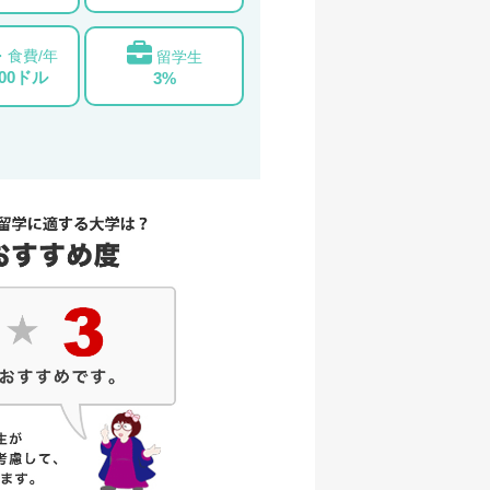
・食費/年
留学生
000ドル
3%