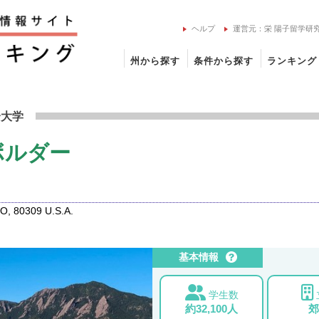
ヘルプ
運営元：栄 陽子留学研
州から探す
条件から探す
ランキング
大学 ボルダーの留学情報
合大学
ボルダー
O, 80309 U.S.A.
u
基本情報
学生数
約32,100人
郊