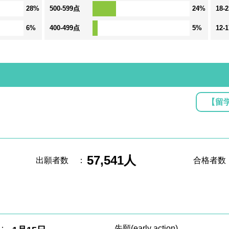
28%
500-599点
24%
18-
6%
400-499点
5%
12-
【留
57,541人
出願者数
：
合格者数
：
先願(early action)