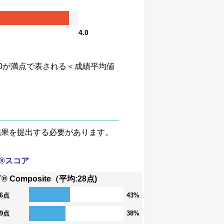
4.0
、4.0が満点で表される＜成績平均値
験結果を提出する必要があります。
T®スコア
T® Composite（平均:28点)
36点
43%
29点
38%