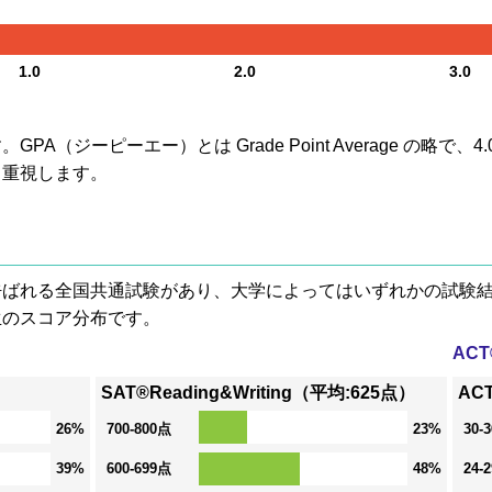
1.0
2.0
3.0
A（ジーピーエー）とは Grade Point Average の略で
も重視します。
® と呼ばれる全国共通試験があり、大学によってはいずれかの試
生のスコア分布です。
AC
SAT®Reading&Writing（平均:625点）
AC
26%
700-800点
23%
30-
39%
600-699点
48%
24-