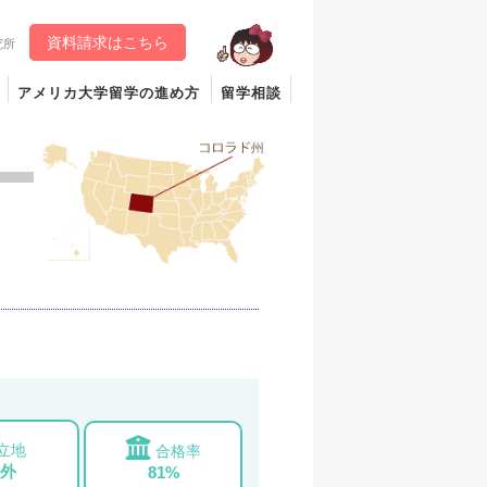
資料請求はこちら
究所
アメリカ大学留学の進め方
留学相談
立地
合格率
外
81%