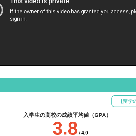
【留学
入学生の高校の成績平均値（GPA）
3.8
/
4.0