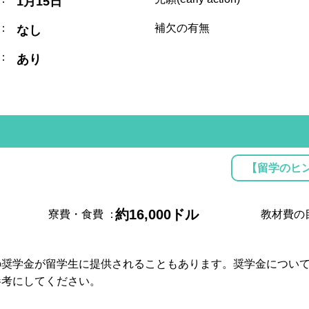
1月15日
：
補欠の有無
なし
：
あり
【留学のヒ
約16,000ドル
寮費・食費
：
教材費の
の奨学金が留学生に提供されることもあります。奨学金につい
参考にしてください。