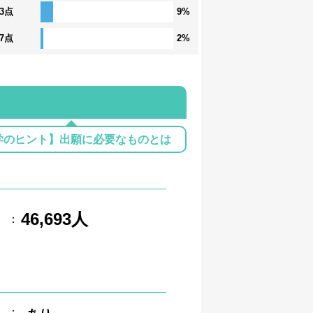
23点
9%
17点
2%
学のヒント】出願に必要なものとは
46,693人
：
：