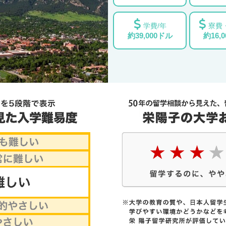
学費/年
寮費
約39,000ドル
約16,