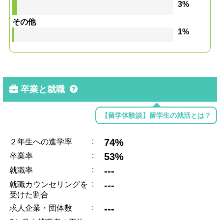
3%
その他
1%
卒業と就職
【留学体験談】留学生の就活とは？
:
74%
２年生への進学率
:
53%
卒業率
:
---
就職率
:
---
就職カウンセリングを
受けた割合
:
---
求人企業・団体数