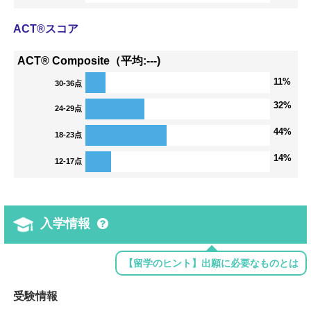
ACT®スコア
ACT® Composite（平均:---)
11%
30-36点
32%
24-29点
44%
18-23点
14%
12-17点
入学情報
【留学のヒント】出願に必要なものとは
受験情報