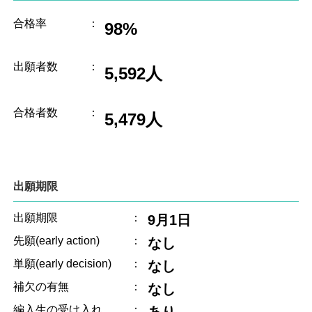
合格率
：
98%
出願者数
：
5,592人
合格者数
：
5,479人
出願期限
出願期限
：
9月1日
先願(early action)
：
なし
単願(early decision)
：
なし
補欠の有無
：
なし
編入生の受け入れ
：
あり