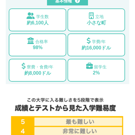
基本情報
学生数
立地
約6,100人
小さな町
合格率
学費/年
98%
約16,000ドル
寮費・食費/年
留学生
2%
約8,000ドル