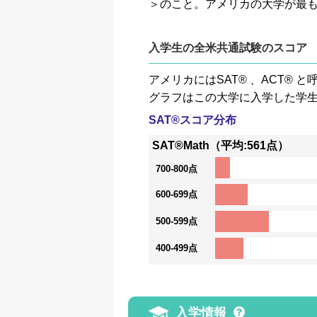
＞のこと。アメリカの大学が最
入学生の全米共通試験のスコア
アメリカにはSAT® 、ACT
グラフはこの大学に入学した学
SAT®スコア分布
SAT®Math（平均:561点）
700-800点
600-699点
500-599点
400-499点
入学情報