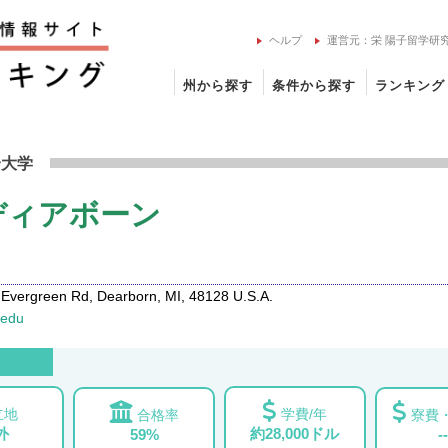
ヘルプ
運営元：栄 陽子留学研
州から探す
条件から探す
ランキング
大学 ディアボーンの留学情報
合大学
ディアボーン
Evergreen Rd, Dearborn, MI, 48128 U.S.A.
.edu
立地
学費/年
合格率
寮費・
外
約28,000ドル
59%
--