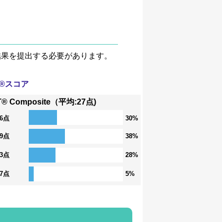
験結果を提出する必要があります。
T®スコア
T® Composite（平均:27点)
36点
30%
29点
38%
23点
28%
17点
5%