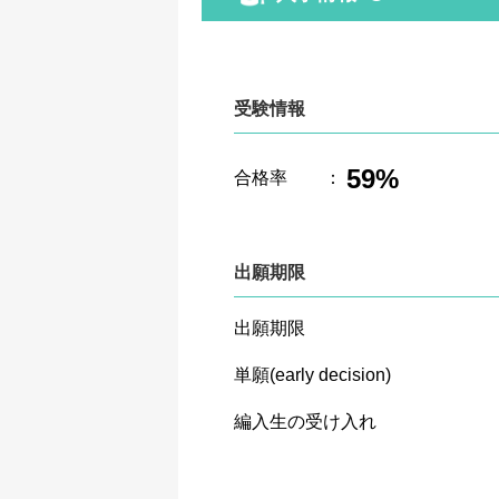
受験情報
59%
合格率
：
出願期限
出願期限
単願(early decision)
編入生の受け入れ