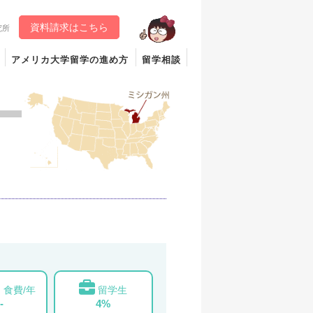
資料請求はこちら
究所
アメリカ大学留学の進め方
留学相談
食費/年
留学生
-
4%