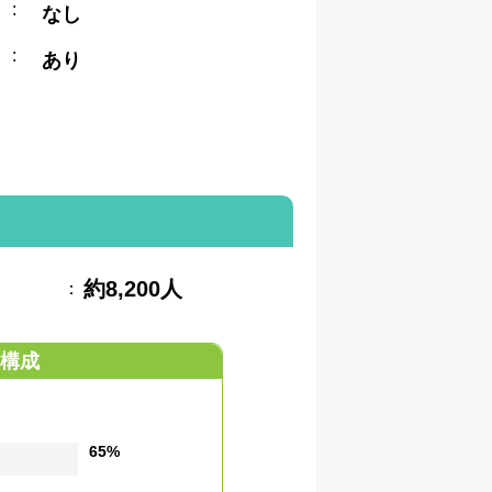
:
なし
:
あり
約8,200人
：
構成
65%