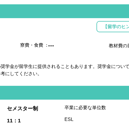
【留学のヒ
---
寮費・食費
：
教材費の
の奨学金が留学生に提供されることもあります。奨学金につい
参考にしてください。
:
卒業に必要な単位数
セメスター制
:
ESL
11：1