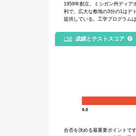
1959年創立。ミシガン州ディア
利で、広大な敷地の3分の1はデ
提供している。工学プログラムはU.S
成績とテストスコア
0.0
合否を決める最重要ポイントです。GP