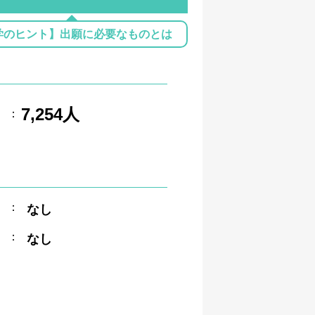
学のヒント】出願に必要なものとは
7,254人
：
：
なし
：
なし