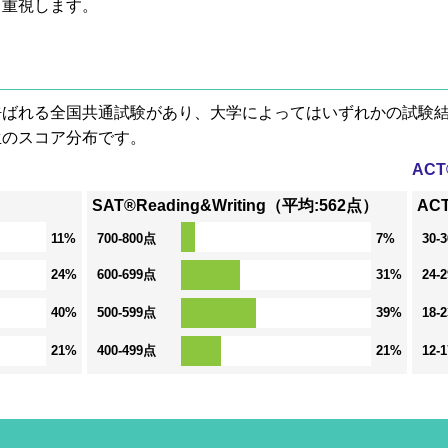
も重視します。
® と呼ばれる全国共通試験があり、大学によってはいずれかの試
生のスコア分布です。
AC
SAT®Reading&Writing（平均:562点）
AC
11%
700-800点
7%
30-
24%
600-699点
31%
24-
40%
500-599点
39%
18-
21%
400-499点
21%
12-