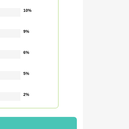
10%
9%
6%
5%
2%