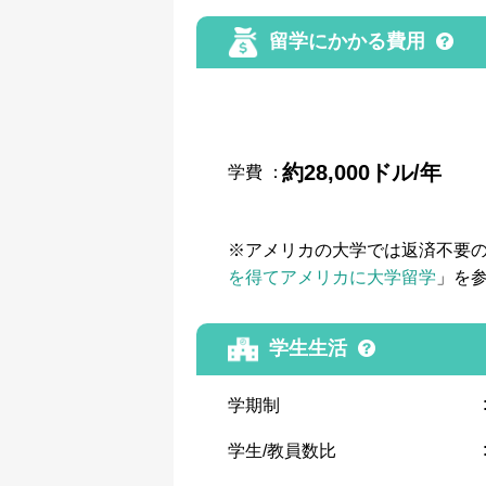
留学にかかる費用
約28,000ドル/年
学費
：
※アメリカの大学では返済不要
を得てアメリカに大学留学
」を
学生生活
学期制
学生/教員数比