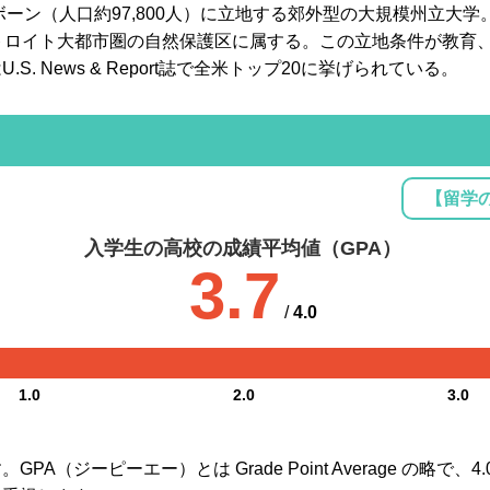
ボーン（人口約97,800人）に立地する郊外型の大規模州立大
トロイト大都市圏の自然保護区に属する。この立地条件が教育
. News & Report誌で全米トップ20に挙げられている。
【留学
入学生の高校の成績平均値（GPA）
3.7
/
4.0
1.0
2.0
3.0
A（ジーピーエー）とは Grade Point Average の略で