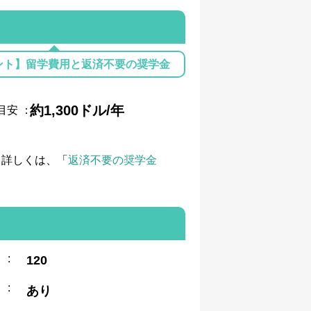
ント】留学費用と返済不要の奨学金
約1,300ドル/年
目安
：
て詳しくは、「
返済不要の奨学金
:
120
:
あり