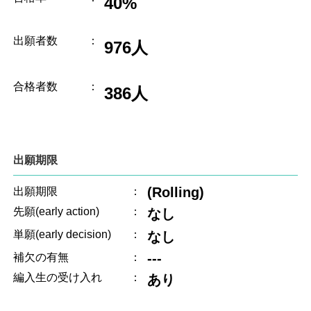
40%
出願者数
：
976人
合格者数
：
386人
出願期限
(Rolling)
出願期限
：
先願(early action)
：
なし
単願(early decision)
：
なし
---
補欠の有無
：
編入生の受け入れ
：
あり