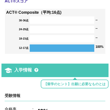
ACT®スコア
ACT® Composite（平均:16点)
--
30-36点
--
24-29点
--
18-23点
100%
12-17点
入学情報
【留学のヒント】出願に必要なものとは
受験情報
合格率
：