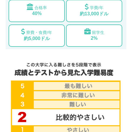
合格率
学費/年
40%
約13,000ドル
寮費・食費/年
留学生
2%
約5,000ドル