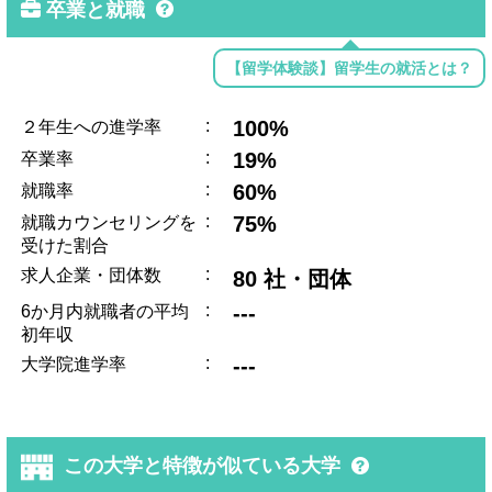
卒業と就職
【留学体験談】留学生の就活とは？
:
100%
２年生への進学率
:
19%
卒業率
:
60%
就職率
:
75%
就職カウンセリングを
受けた割合
:
求人企業・団体数
80 社・団体
:
---
6か月内就職者の平均
初年収
:
---
大学院進学率
この大学と特徴が似ている大学