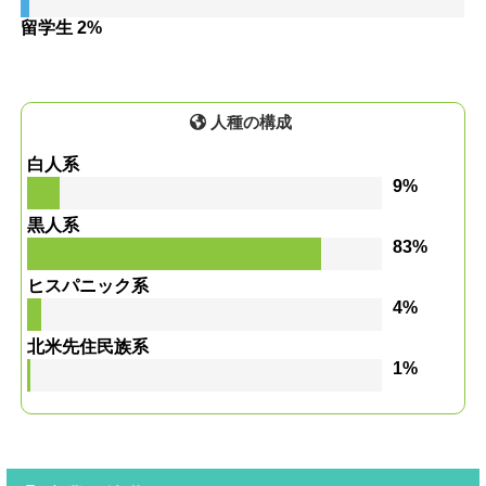
留学生 2%
人種の構成
白人系
9%
黒人系
83%
ヒスパニック系
4%
北米先住民族系
1%