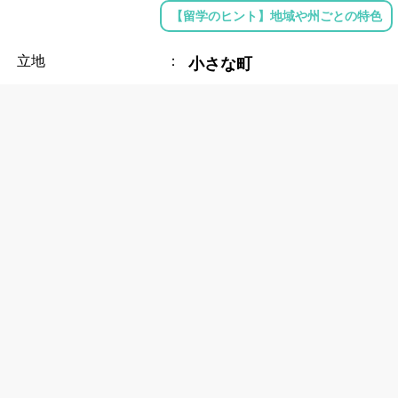
【留学のヒント】地域や州ごとの特色
立地
：
小さな町
キャンパス面積
：
約0.2㎢
近隣の大きな都市
：
---
近隣の空港
：
---