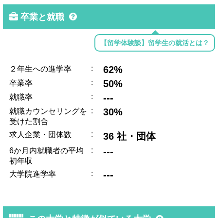
卒業と就職
【留学体験談】留学生の就活とは？
:
62%
２年生への進学率
:
50%
卒業率
:
---
就職率
:
30%
就職カウンセリングを
受けた割合
:
求人企業・団体数
36 社・団体
:
---
6か月内就職者の平均
初年収
:
---
大学院進学率