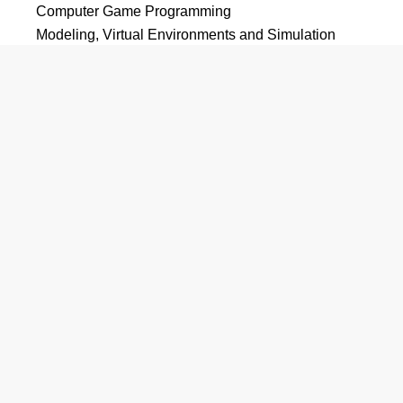
Computer Game Programming
Modeling, Virtual Environments and Simulation
Computer Systems Networking and
Telecommunications
Computer/Information Technology Services
Administration and Management, Other
教育学
Education, General
Elementary Education and Teaching
Junior High/Intermediate/Middle School Education and
Teaching
Early Childhood Education and Teaching
English/Language Arts Teacher Education
Mathematics Teacher Education
Music Teacher Education
Physical Education Teaching and Coaching
Biology Teacher Education