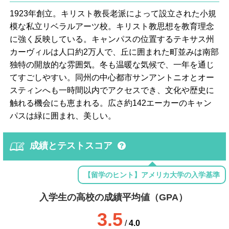
1923年創立。キリスト教長老派によって設立された小規
模な私立リベラルアーツ校。キリスト教思想を教育理念
に強く反映している。キャンパスの位置するテキサス州
カーヴィルは人口約2万人で、丘に囲まれた町並みは南部
独特の開放的な雰囲気。冬も温暖な気候で、一年を通じ
てすごしやすい。同州の中心都市サンアントニオとオー
スティンへも一時間以内でアクセスでき、文化や歴史に
触れる機会にも恵まれる。広さ約142エーカーのキャン
パスは緑に囲まれ、美しい。
成績とテストスコア
【留学のヒント】アメリカ大学の入学基準
入学生の高校の成績平均値（GPA）
3.5
/
4.0