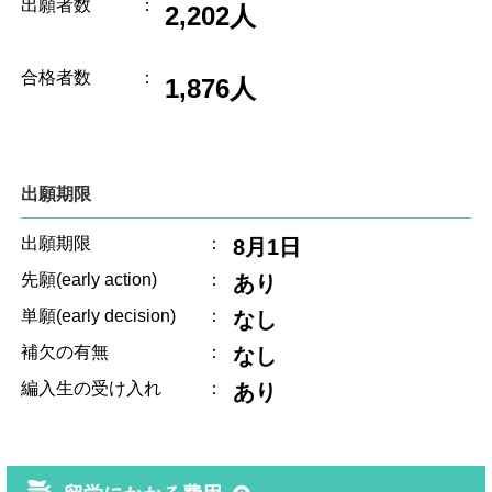
出願者数
：
2,202人
合格者数
：
1,876人
出願期限
出願期限
：
8月1日
先願(early action)
：
あり
単願(early decision)
：
なし
補欠の有無
：
なし
編入生の受け入れ
：
あり