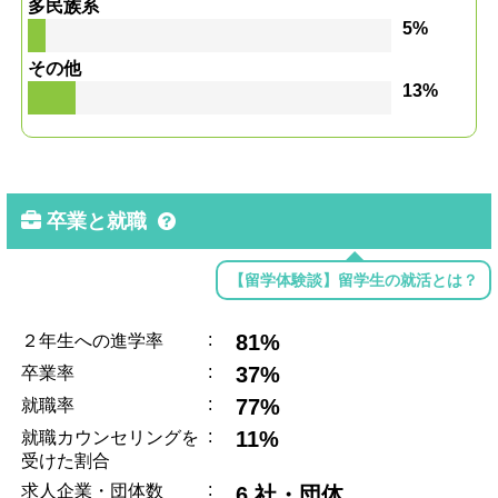
多民族系
5%
その他
13%
卒業と就職
【留学体験談】留学生の就活とは？
:
81%
２年生への進学率
:
37%
卒業率
:
77%
就職率
:
11%
就職カウンセリングを
受けた割合
:
求人企業・団体数
6 社・団体