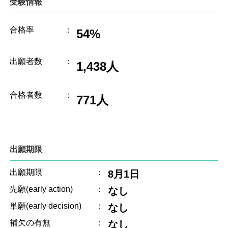
受験情報
合格率
：
54%
出願者数
：
1,438人
合格者数
：
771人
出願期限
出願期限
：
8月1日
先願(early action)
：
なし
単願(early decision)
：
なし
補欠の有無
：
なし