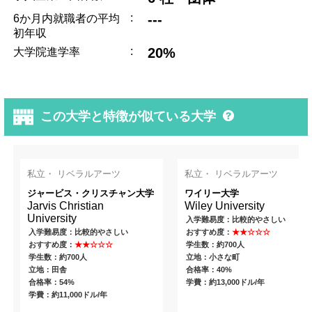
:
---
6か月内就職者の平均
初年収
:
20%
大学院進学率
この大学と特徴が似ている大学
私立・ リベラルアーツ
私立・ リベラルアーツ
ジャービス・クリスチャン大学
ワイリー大学
Jarvis Christian
Wiley University
University
入学難易度：比較的やさしい
入学難易度：比較的やさしい
おすすめ度：
★★☆☆☆
おすすめ度：
★★☆☆☆
学生数：約700人
学生数：約700人
立地：小さな町
立地：田舎
合格率：40%
合格率：54%
学費：約13,000ドル/年
学費：約11,000ドル/年