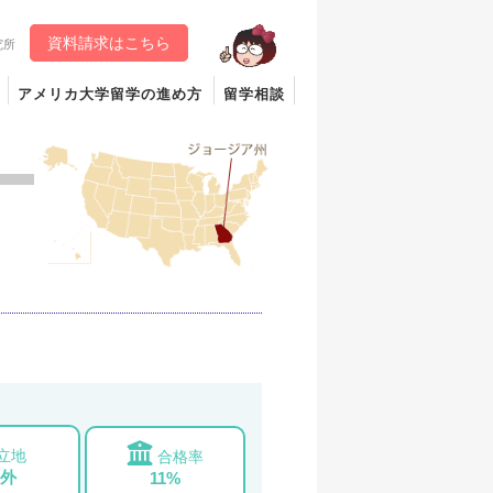
資料請求はこちら
究所
アメリカ大学留学の進め方
留学相談
立地
合格率
外
11%