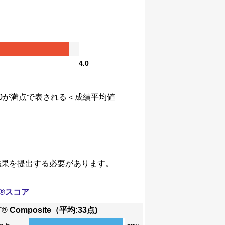
4.0
、4.0が満点で表される＜成績平均値
験結果を提出する必要があります。
T®スコア
T® Composite（平均:33点)