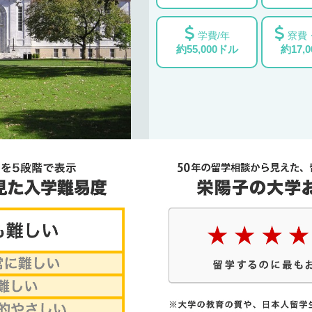
学費/年
寮費
約55,000ドル
約17,