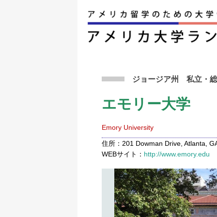
アメリカ留学トップ
>
条件から検索
>
エモリー
ジョージア州
私立
・
エモリー大学
Emory University
住所：201 Dowman Drive, Atlanta, GA
WEBサイト：
http://www.emory.edu