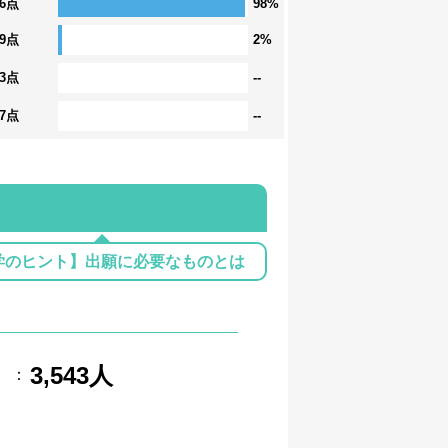
36点
98%
29点
2%
23点
--
17点
--
学のヒント】出願に必要なものとは
3,543人
：