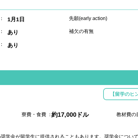
：
先願(early action)
1月1日
：
補欠の有無
あり
：
あり
【留学のヒ
約17,000ドル
寮費・食費
：
教材費の
の奨学金が留学生に提供されることもあります。奨学金につい