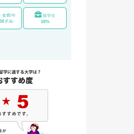
・食費/年
留学生
000ドル
16%