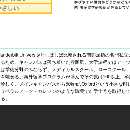
ityやVanderbilt Universityとしばしば比較される南部屈
するため、キャンパスは落ち着いた雰囲気。大学課程ではアー
程は学術分野のみならず、メディカルスクール、ロースクール
を馳せる。海外留学プログラムが盛んでその数は100以上。卒
く、メインキャンパスから50kmのOxfordという小さな町にOxf
なリベラルアーツ・カレッジのような環境で准学士号を取得し
いる。