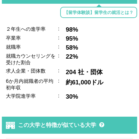
【留学体験談】留学生の就活とは？
:
98%
２年生への進学率
:
95%
卒業率
:
58%
就職率
:
22%
就職カウンセリングを
受けた割合
:
求人企業・団体数
204 社・団体
:
6か月内就職者の平均
約61,000ドル
初年収
:
30%
大学院進学率
この大学と特徴が似ている大学