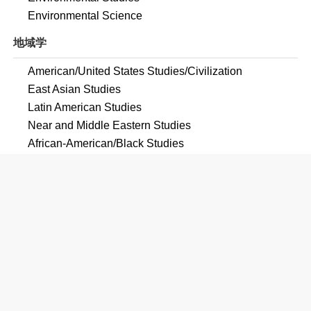
Environmental Science
地域学
American/United States Studies/Civilization
East Asian Studies
Latin American Studies
Near and Middle Eastern Studies
African-American/Black Studies
コミュニケーション
Radio and Television Broadcasting
Technology/Technician
Recording Arts Technology/Technician
コンピュータ
Computer and Information Sciences, General
Information Science/Studies