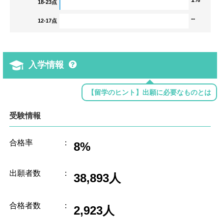
18-23点
--
12-17点
入学情報
【留学のヒント】出願に必要なものとは
受験情報
合格率
：
8%
出願者数
：
38,893人
合格者数
：
2,923人