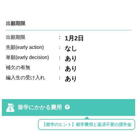
出願期限
出願期限
：
1月2日
先願(early action)
：
なし
単願(early decision)
：
あり
補欠の有無
：
あり
編入生の受け入れ
：
あり
留学にかかる費用
【留学のヒント】留学費用と返済不要の奨学金