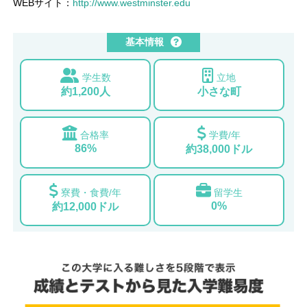
WEBサイト：
http://www.westminster.edu
基本情報
学生数
立地
約1,200人
小さな町
合格率
学費/年
86%
約38,000ドル
寮費・食費/年
留学生
0%
約12,000ドル