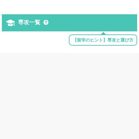
専攻一覧
【留学のヒント】専攻と選び方
農学
Pre-Veterinary Studies
環境学
Environmental Studies
Environmental Science
コミュニケーション
Speech Communication and Rhetoric