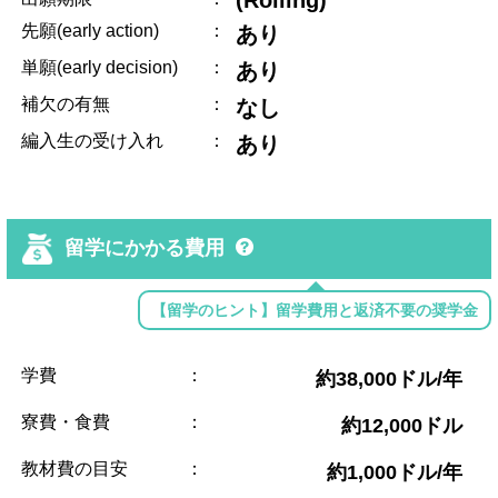
先願(early action)
：
あり
単願(early decision)
：
あり
補欠の有無
：
なし
編入生の受け入れ
：
あり
留学にかかる費用
【留学のヒント】留学費用と返済不要の奨学金
学費
：
約38,000ドル/年
寮費・食費
：
約12,000ドル
教材費の目安
：
約1,000ドル/年