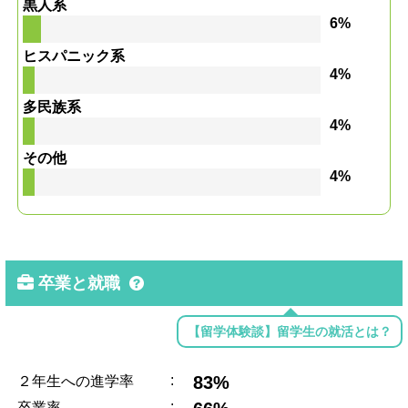
黒人系
6%
ヒスパニック系
4%
多民族系
4%
その他
4%
卒業と就職
【留学体験談】留学生の就活とは？
:
83%
２年生への進学率
:
卒業率