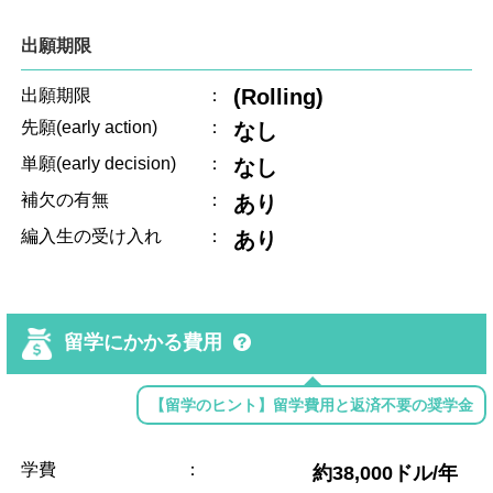
出願期限
(Rolling)
出願期限
：
先願(early action)
：
なし
単願(early decision)
：
なし
補欠の有無
：
あり
編入生の受け入れ
：
あり
留学にかかる費用
【留学のヒント】留学費用と返済不要の奨学金
学費
：
約38,000ドル/年