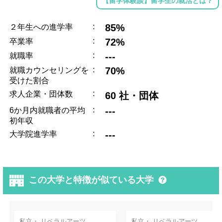
【留学体験談】留学生の就活とは？
:
85%
２年生への進学率
:
72%
卒業率
:
---
就職率
:
70%
就職カウンセリングを
受けた割合
:
求人企業・団体数
60 社・団体
:
---
6か月内就職者の平均
初年収
:
---
大学院進学率
この大学と特徴が似ている大学
私立・ リベラルアーツ
私立・ リベラルアーツ