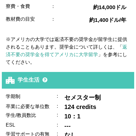
寮費・食費
：
約14,000ドル
教材費の目安
：
約1,400ドル/年
※アメリカの大学では返済不要の奨学金が留学生に提供
されることもあります。奨学金について詳しくは、「
返
済不要の奨学金を得てアメリカに大学留学
」を参考にし
てください。
学生生活
:
学期制
セメスター制
:
124 credits
卒業に必要な単位数
:
学生/教員数比
10：1
ESL
:
---
:
学習サポートの有無
なし