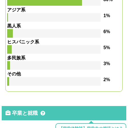
アジア系
1%
黒人系
6%
ヒスパニック系
5%
多民族系
3%
その他
2%
卒業と就職