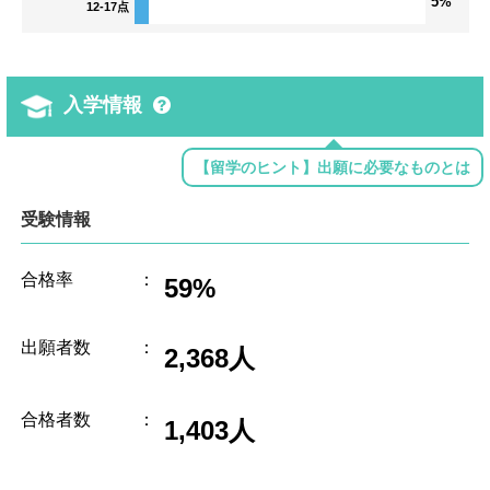
5%
12-17点
入学情報
【留学のヒント】出願に必要なものとは
受験情報
合格率
：
59%
出願者数
：
2,368人
合格者数
：
1,403人