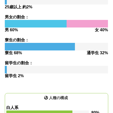
25歳以上 約2%
男女の割合：
男 60%
女 40%
寮生の割合：
寮生 68%
通学生 32%
留学生の割合：
留学生 2%
人種の構成
白人系
80%