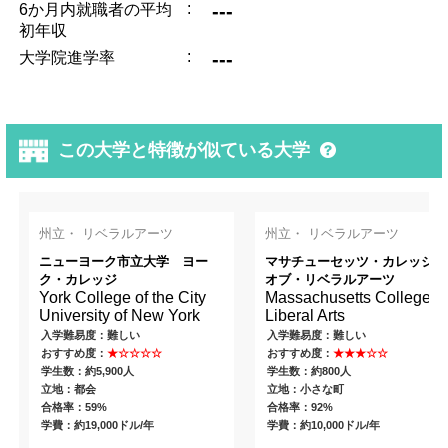
:
---
6か月内就職者の平均
初年収
:
---
大学院進学率
この大学と特徴が似ている大学
州立・ リベラルアーツ
州立・ リベラルアーツ
ニューヨーク市立大学 ヨー
マサチューセッツ・カレッジ・
ク・カレッジ
オブ・リベラルアーツ
York College of the City
Massachusetts College of
University of New York
Liberal Arts
入学難易度：難しい
入学難易度：難しい
おすすめ度：
★☆☆☆☆
おすすめ度：
★★★☆☆
学生数：約5,900人
学生数：約800人
立地：都会
立地：小さな町
合格率：59%
合格率：92%
学費：約19,000ドル/年
学費：約10,000ドル/年