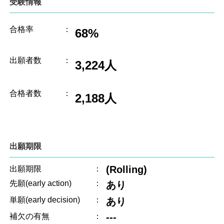
受験情報
合格率
：
68%
出願者数
：
3,224人
合格者数
：
2,188人
出願期限
(Rolling)
出願期限
：
先願(early action)
：
あり
単願(early decision)
：
あり
---
補欠の有無
：