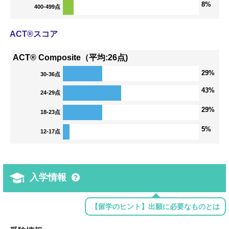
8%
400-499点
ACT®スコア
ACT® Composite（平均:26点)
29%
30-36点
43%
24-29点
29%
18-23点
5%
12-17点
入学情報
【留学のヒント】出願に必要なものとは