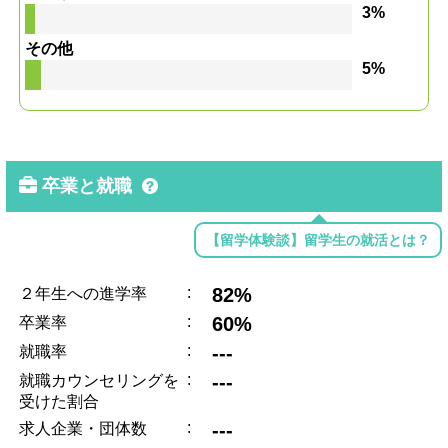
3%
その他
5%
卒業と就職
【留学体験談】留学生の就活とは？
:
82%
２年生への進学率
:
60%
卒業率
:
---
就職率
:
---
就職カウンセリングを
受けた割合
:
---
求人企業・団体数