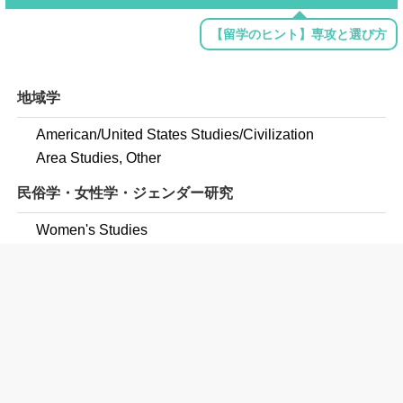
【留学のヒント】専攻と選び方
地域学
American/United States Studies/Civilization
Area Studies, Other
民俗学・女性学・ジェンダー研究
Women's Studies
コミュニケーション
Communication, General
Speech Communication and Rhetoric
Communication and Media Studies, Other
Digital Communication and Media/Multimedia
Animation, Interactive Technology, Video Graphics,