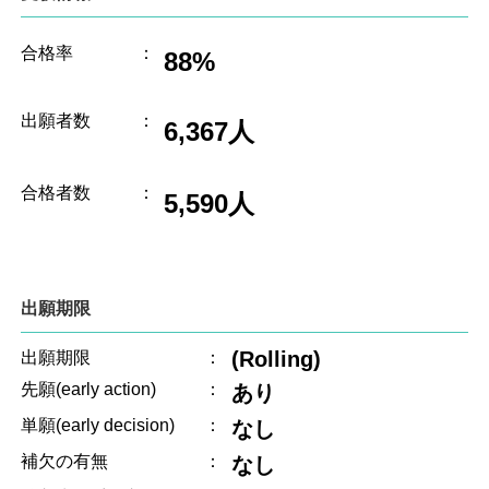
合格率
：
88%
出願者数
：
6,367人
合格者数
：
5,590人
出願期限
(Rolling)
出願期限
：
先願(early action)
：
あり
単願(early decision)
：
なし
補欠の有無
：
なし