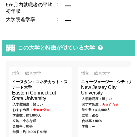
:
---
6か月内就職者の平均
初年収
:
---
大学院進学率
この大学と特徴が似ている大学
州立・ 総合大学
州立・ 総合大学
イースタン・コネチカット・ス
ニュージャージー・シティ大学
New Jersey City
テート大学
Eastern Connecticut
University
State University
入学難易度：難しい
入学難易度：難しい
おすすめ度：
★☆☆☆☆
おすすめ度：
★★★☆☆
学生数：約4,900人
学生数：約3,800人
立地：都会
立地：小さな町
合格率：90%
合格率：80%
学費：---
学費：約19,000ドル/年