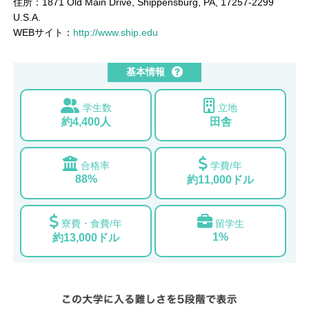
住所：1871 Old Main Drive, Shippensburg, PA, 17257-2299
U.S.A.
WEBサイト：
http://www.ship.edu
基本情報
学生数
立地
約4,400人
田舎
合格率
学費/年
88%
約11,000ドル
寮費・食費/年
留学生
1%
約13,000ドル