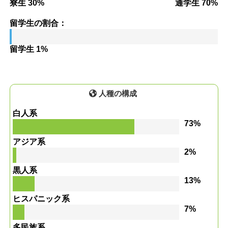
寮生 30%
通学生 70%
留学生の割合：
留学生 1%
人種の構成
白人系
73%
アジア系
2%
黒人系
13%
ヒスパニック系
7%
多民族系