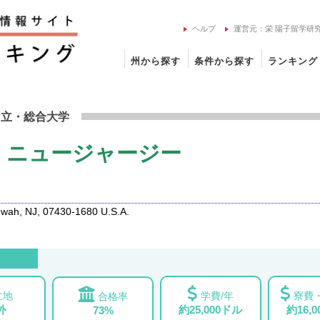
ヘルプ
運営元：栄 陽子留学研
州から探す
条件から探す
ランキング
レッジ ニュージャージーの留学情報
州立
・総合大学
 ニュージャージー
ah, NJ, 07430-1680 U.S.A.
立地
学費/年
寮費・
合格率
外
約25,000ドル
約16,
73%