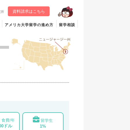
資料請求はこちら
究所
アメリカ大学留学の進め方
留学相談
食費/年
留学生
000ドル
1%