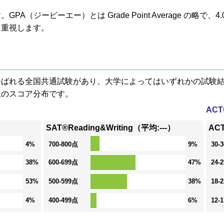
A（ジーピーエー）とは Grade Point Average の略で
も重視します。
® と呼ばれる全国共通試験があり、大学によってはいずれかの試
生のスコア分布です。
AC
SAT®Reading&Writing（平均:---）
ACT
4%
700-800点
9%
30-
38%
600-699点
47%
24-
53%
500-599点
38%
18-
4%
400-499点
6%
12-