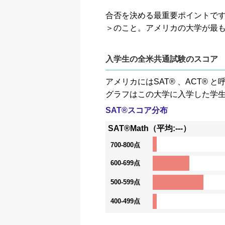
合否を決める最重要ポイントです。GP
＞のこと。アメリカの大学が最
入学生の全米共通試験のスコア
アメリカにはSAT® 、ACT
グラフはこの大学に入学した学
SAT®スコア分布
SAT®Math（平均:---）
700-800点
600-699点
500-599点
400-499点