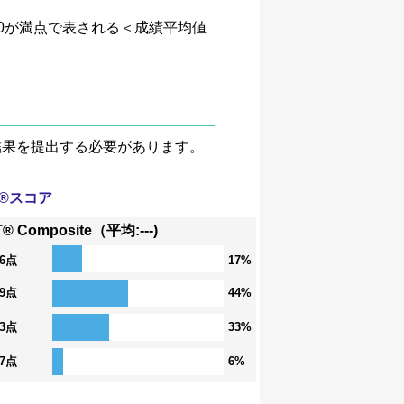
、4.0が満点で表される＜成績平均値
験結果を提出する必要があります。
T®スコア
® Composite（平均:---)
36点
17%
29点
44%
23点
33%
17点
6%