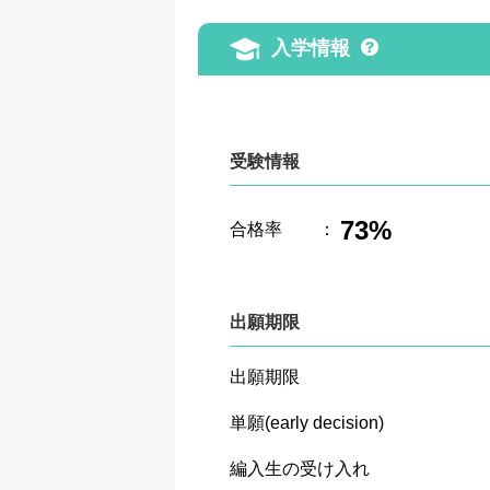
入学情報
受験情報
73%
合格率
：
出願期限
出願期限
単願(early decision)
編入生の受け入れ