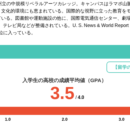
ー州立の中規模リベラルアーツカレッジ。キャンパスはラマポ山
、文化的環境にも恵まれている。国際的な視野に立った教育をモ
ている。図書館や運動施設の他に、国際電気通信センター、劇
ビ局などが整備されている。U. S. News & World Repo
位に入っている。
【留学
入学生の高校の成績平均値（GPA）
3.5
/
4.0
1.0
2.0
3.0