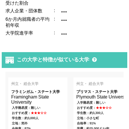
受けた割合
:
---
求人企業・団体数
:
---
6か月内就職者の平均
初年収
:
---
大学院進学率
この大学と特徴が似ている大学
州立・ 総合大学
州立・ 総合大学
フラミンガム・ステート大学
プリマス・ステート大学
Framingham State
Plymouth State University
University
入学難易度：難しい
入学難易度：難しい
おすすめ度：
★★★☆☆
おすすめ度：
★★★☆☆
学生数：約3,300人
学生数：約3,000人
立地：小さな町
立地：郊外
合格率：91%
合格率：87%
学費：約25,000ドル/年