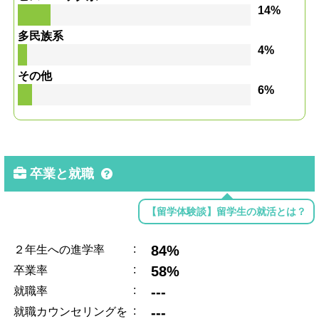
14%
多民族系
4%
その他
6%
卒業と就職
【留学体験談】留学生の就活とは？
:
84%
２年生への進学率
:
58%
卒業率
:
---
就職率
:
---
就職カウンセリングを