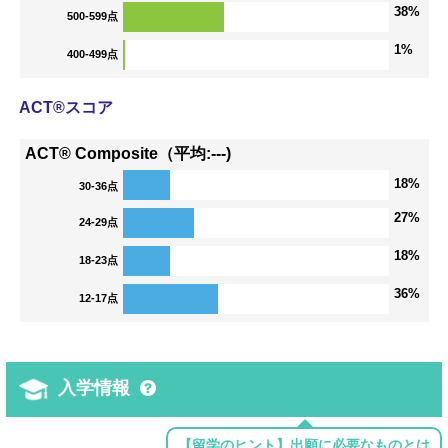
38%
500-599点
1%
400-499点
ACT®スコア
ACT® Composite（平均:---)
18%
30-36点
27%
24-29点
18%
18-23点
36%
12-17点
入学情報
【留学のヒント】出願に必要なものとは