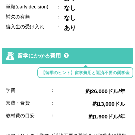
単願(early decision)
：
なし
補欠の有無
：
なし
編入生の受け入れ
：
あり
留学にかかる費用
【留学のヒント】留学費用と返済不要の奨学金
学費
：
約26,000ドル/年
寮費・食費
：
約13,000ドル
教材費の目安
：
約1,900ドル/年