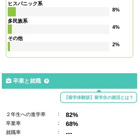
ヒスパニック系
8%
多民族系
4%
その他
2%
卒業と就職
【留学体験談】留学生の就活とは？
:
82%
２年生への進学率
:
68%
卒業率
:
---
就職率