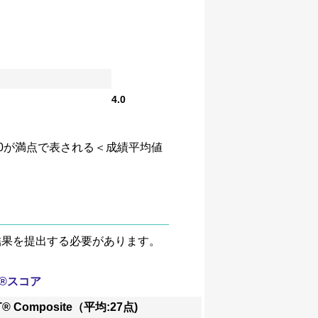
4.0
、4.0が満点で表される＜成績平均値
験結果を提出する必要があります。
T®スコア
T® Composite（平均:27点)