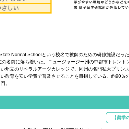
ey State Normal Schoolという校名で教師のための研修
現在の名前に落ち着いた。ニュージャージー州の中都市トレント
しい州立のリベラルアーツカレッジで、同州の名門私大プリン
い教育を安い学費で普及させることを目指している。約90％
き門。
【留学