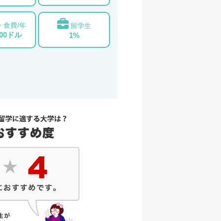
・食費/年
留学生
000ドル
1%