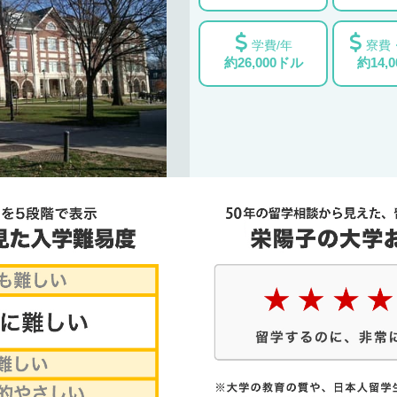
学費/年
寮費
約26,000ドル
約14,