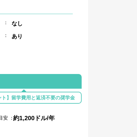
：
なし
：
あり
ント】留学費用と返済不要の奨学金
約1,200ドル/年
目安
：