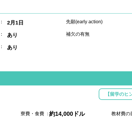
：
先願(early action)
2月1日
：
補欠の有無
あり
：
あり
【留学のヒ
約14,000ドル
寮費・食費
：
教材費の