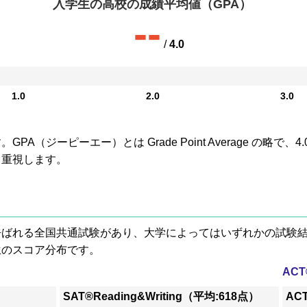
入学生の高校の成績平均値（GPA）
--
/
4.0
1.0
2.0
3.0
A（ジーピーエー）とは Grade Point Average の略で
も重視します。
® と呼ばれる全国共通試験があり、大学によってはいずれかの試
生のスコア分布です。
AC
SAT®Reading&Writing（平均:618点）
AC