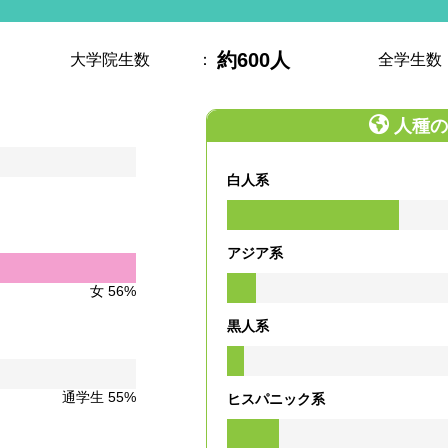
約600人
大学院生数
：
全学生数
人種の
白人系
アジア系
女 56%
黒人系
通学生 55%
ヒスパニック系