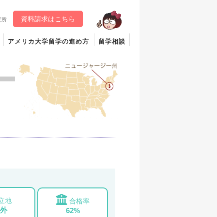
資料請求はこちら
究所
アメリカ大学留学の進め方
留学相談
立地
合格率
外
62%