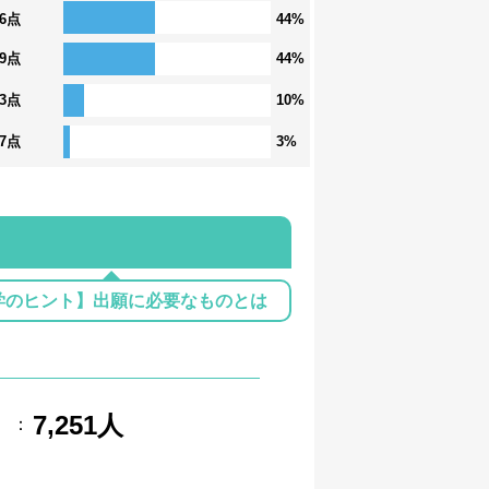
36点
44%
29点
44%
23点
10%
17点
3%
学のヒント】出願に必要なものとは
7,251人
：