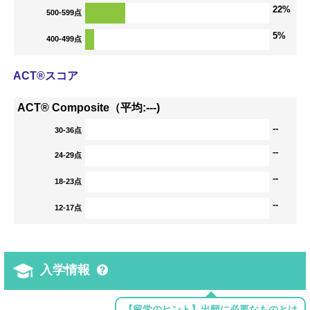
22%
500-599点
5%
400-499点
ACT®スコア
ACT® Composite（平均:---)
--
30-36点
--
24-29点
--
18-23点
--
12-17点
入学情報
【留学のヒント】出願に必要なものとは