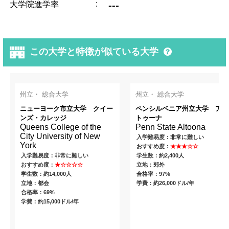
:
---
大学院進学率
この大学と特徴が似ている大学
州立・ 総合大学
州立・ 総合大学
ニューヨーク市立大学 クイー
ペンシルベニア州立大学 アル
ンズ・カレッジ
トゥーナ
Queens College of the
Penn State Altoona
City University of New
入学難易度：非常に難しい
York
おすすめ度：
★★★☆☆
入学難易度：非常に難しい
学生数：約2,400人
おすすめ度：
★☆☆☆☆
立地：郊外
学生数：約14,000人
合格率：97%
立地：都会
学費：約26,000ドル/年
合格率：69%
学費：約15,000ドル/年