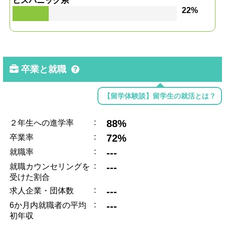
ヒスパニック系
22%
卒業と就職
【留学体験談】留学生の就活とは？
:
88%
２年生への進学率
:
72%
卒業率
:
---
就職率
:
---
就職カウンセリングを
受けた割合
:
---
求人企業・団体数
:
---
6か月内就職者の平均
初年収