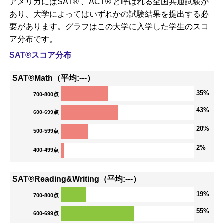
アメリカにはSAT® 、ACT® と呼ばれる全国共通試験が
あり、大学によってはいずれかの試験結果を提出する必
要があります。グラフはこの大学に入学した学生のスコ
ア分布です。
SAT®スコア分布
SAT®Math（平均:---）
35%
700-800点
43%
600-699点
20%
500-599点
2%
400-499点
SAT®Reading&Writing（平均:---）
19%
700-800点
55%
600-699点