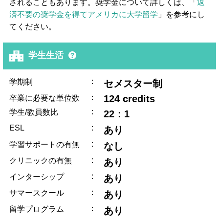
されることもあります。奨学金について詳しくは、「
返
済不要の奨学金を得てアメリカに大学留学
」を参考にし
てください。
学生生活
:
学期制
セメスター制
:
124 credits
卒業に必要な単位数
:
学生/教員数比
22：1
ESL
:
あり
:
学習サポートの有無
なし
:
クリニックの有無
あり
:
インターシップ
あり
:
サマースクール
あり
:
留学プログラム
あり